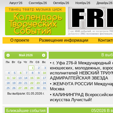
Август'26
Сентябрь'26
Октябрь'26
Ноябрь'26
Декабрь'26
У нас
4040 событий
, их посмотрели
705
Добавлено
2961 положение фестиваля
О проекте
Размещение информации
Контак
В выб
Май
2026
•
г. Уфа 276-й Международный 
Пн
Вт
Ср
Чт
Пт
Сб
Вс
юношеских, молодежных, взрос
1
2
3
исполнителей НЕВСКИЙ ТРИУМФ
4
5
6
7
8
9
10
АДМИРАЛТЕЙСКАЯ ЗВЕЗДА
11
12
13
14
15
16
17
•
ЖЕМЧУГА РОССИИ Международ
18
19
20
21
22
23
24
Москва
25
26
27
28
29
30
31
Вы выбрали: 01.05.2026 г.
•
КАЛИНИНГРАД Всероссийский
искусства Лучистый!
Ближайшие события
05/2026 В 