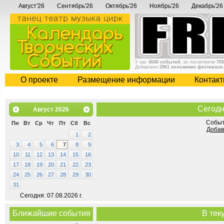
Август'26
Сентябрь'26
Октябрь'26
Ноябрь'26
Декабрь'26
У нас
4040 событий
, их посмотрели
705
Добавлено
2961 положение фестиваля
О проекте
Размещение информации
Контак
Сегодн
Август
2026
Событ
Пн
Вт
Ср
Чт
Пт
Сб
Вс
Добав
1
2
3
4
5
6
7
8
9
10
11
12
13
14
15
16
17
18
19
20
21
22
23
24
25
26
27
28
29
30
31
Сегодня: 07.08.2026 г.
Ближайшие события
В тек