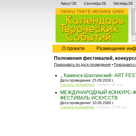
Август'26
Сентябрь'26
Октябрь'26
У 
До
О проекте
Размещение инф
Положения фестивалей, конкурс
Показывать по дате проведения
•
Показывать 
,, Каменск-Шахтинский- ART FES
Дата проведения: 25.09.2026 г.
Скачать положение
. Скачано 45 раз.
МЕЖДУНАРОДНЫЙ КОНКУРС-Ф
ФЕСТИВАЛЬ ИСКУССТВ
Дата проведения: 10.06.2080 г.
Скачать положение
. Скачано 2536 раз.