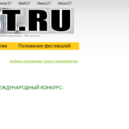
рель'27
Май'27
Июнь'27
Июль'27
39248 переходов
.
582 новости
.
лки
Положения фестивалей
Добавь положение своего мероприятия
ЕЖДУНАРОДНЫЙ КОНКУРС-