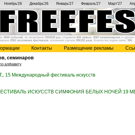
Ноябрь'26
Декабрь'26
Январь'27
Февраль'27
Март'27
Ап
нас
4040 событий
, их посмотрели
7052535 раз
, отправили
826 заявок
,
2587 комментариев
и сделали
бавлено
2961 положение фестиваля
, положения скачали
396102 раза
. Количество подписчиков:
506
.
ормации
Контакты
Размещение рекламы
Cсы
ов, семинаров
по алфавиту
T,, 15 Международный фестиваль искусств
ЕСТИВАЛЬ ИСКУССТВ СИМФОНИЯ БЕЛЫХ НОЧЕЙ 19 М