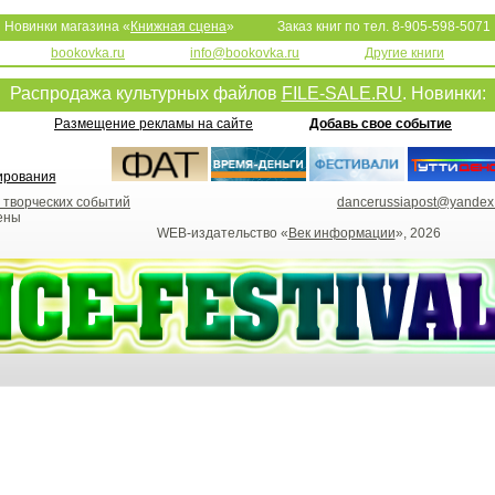
Новинки магазина «
Книжная сцена
»
Заказ книг по тел. 8-905-598-5071
bookovka.ru
info@bookovka.ru
Другие книги
Распродажа культурных файлов
FILE-SALE.RU
. Новинки:
Размещение рекламы на сайте
Добавь свое событие
 творческих событий
dancerussiapost@yandex
ены
WEB-издательство «
Век информации
», 2026