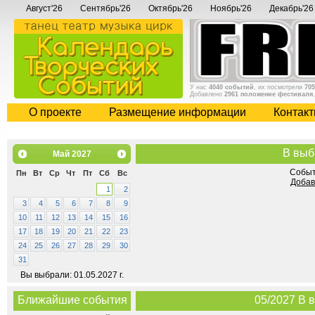
Август'26
Сентябрь'26
Октябрь'26
Ноябрь'26
Декабрь'26
У нас
4040 событий
, их посмотрели
705
Добавлено
2961 положение фестиваля
О проекте
Размещение информации
Контак
В выб
Май
2027
Событ
Пн
Вт
Ср
Чт
Пт
Сб
Вс
Добав
1
2
3
4
5
6
7
8
9
10
11
12
13
14
15
16
17
18
19
20
21
22
23
24
25
26
27
28
29
30
31
Вы выбрали: 01.05.2027 г.
Ближайшие события
05/2027 В 