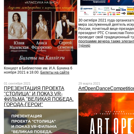
30 октября 2021 года организат
мира заслуженный деятель иску
России, почетный вице-презид
президент РТС Станислав Попо
проводит свой традиционный т
программе вечера также элеган
турнир
Концерт в Библиотеке им. И.А. Бунина 6
ноября 2021 в 18.00.
Билеты на сайте
01 сентября 2021
29 марта 2021
ПРЕЗЕНТАЦИЯ ПРОЕКТА
ArtOpenDanceCompetitio
"СТОЛИЦА" И ПОКАЗ VR-
ФИЛЬМА "ВЕЛИКАЯ ПОБЕДА.
ГОРОДА-ГЕРОИ"