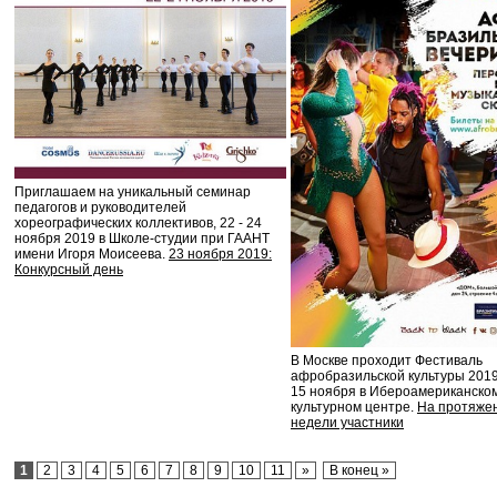
Приглашаем на уникальный семинар
педагогов и руководителей
хореографических коллективов, 22 - 24
ноября 2019 в Школе-студии при ГААНТ
имени Игоря Моисеева.
23 ноября 2019:
Конкурсный день
В Москве проходит Фестиваль
афробразильской культуры 2019
15 ноября в Ибероамериканско
культурном центре.
На протяже
недели участники
1
2
3
4
5
6
7
8
9
10
11
»
В конец »