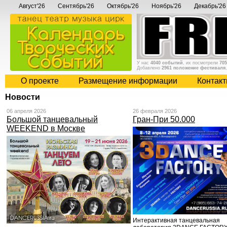
Август'26
Сентябрь'26
Октябрь'26
Ноябрь'26
Декабрь'26
У нас
4040 событий
, их посмотрели
705
Добавлено
2961 положение фестиваля
О проекте
Размещение информации
Контак
Новости
06 апреля 2026
26 февраля 2026
Большой танцевальный
Гран-При 50.000
WEEKEND в Москве
Интерактивная танцевальная