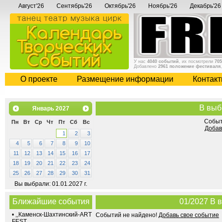
Август'26
Сентябрь'26
Октябрь'26
Ноябрь'26
Декабрь'26
У нас
4040 событий
, их посмотрели
705
Добавлено
2961 положение фестиваля
О проекте
Размещение информации
Контак
В выб
Январь
2027
Событ
Пн
Вт
Ср
Чт
Пт
Сб
Вс
Добав
1
2
3
4
5
6
7
8
9
10
11
12
13
14
15
16
17
18
19
20
21
22
23
24
25
26
27
28
29
30
31
Вы выбрали: 01.01.2027 г.
Ближайшие события
01/2027 В 
•
,,Каменск-Шахтинский-ART
Событий не найдено!
Добавь свое событие
FEST,,