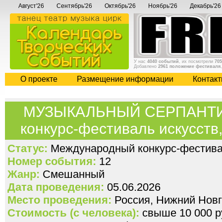
Август'26
Сентябрь'26
Октябрь'26
Ноябрь'26
Декабрь'26
У нас
4040 событий
, их посмотрели
705
Добавлено
2961 положение фестиваля
О проекте
Размещение информации
Контак
МУЗЫКАЛЬНЫЙ СЕРПАНТИ
конкурс-фестиваль искусств,
Статус:
Международный конкурс-фестива
Номер события:
12
Жанр:
Смешанный
Дата проведения:
05.06.2026
Место проведения:
Россия, Нижний Нов
Стоимость (с человека):
свыше 10 000 ру