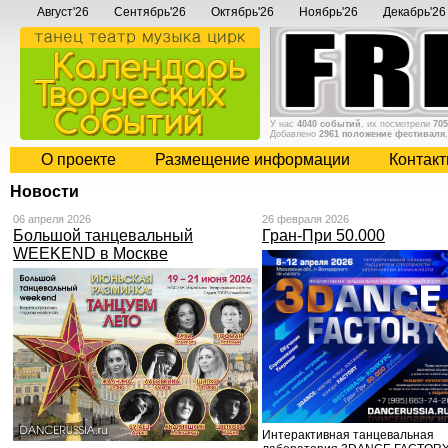
Август'26
Сентябрь'26
Октябрь'26
Ноябрь'26
Декабрь'26
У нас
4040 событий
, их посмотрели
705
Добавлено
2961 положение фестиваля
О проекте
Размещение информации
Контак
Новости
06 апреля 2026
26 февраля 2026
Большой танцевальный
Гран-При 50.000
WEEKEND в Москве
Интерактивная танцевальная