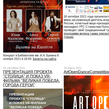
30 октября 2021 года организат
мира заслуженный деятель иску
России, почетный вице-презид
президент РТС Станислав Попо
проводит свой традиционный т
программе вечера также элеган
турнир
Концерт в Библиотеке им. И.А. Бунина 6
ноября 2021 в 18.00.
Билеты на сайте
01 сентября 2021
29 марта 2021
ПРЕЗЕНТАЦИЯ ПРОЕКТА
ArtOpenDanceCompetitio
"СТОЛИЦА" И ПОКАЗ VR-
ФИЛЬМА "ВЕЛИКАЯ ПОБЕДА.
ГОРОДА-ГЕРОИ"