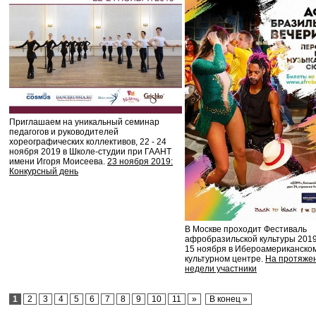
Приглашаем на уникальный семинар
педагогов и руководителей
хореографических коллективов, 22 - 24
ноября 2019 в Школе-студии при ГААНТ
имени Игоря Моисеева.
23 ноября 2019:
Конкурсный день
В Москве проходит Фестиваль
афробразильской культуры 2019
15 ноября в Ибероамериканско
культурном центре.
На протяже
недели участники
1
2
3
4
5
6
7
8
9
10
11
»
В конец »