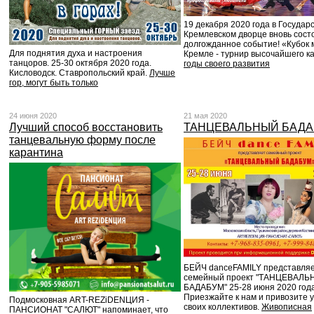
19 декабря 2020 года в Государ
Кремлевском дворце вновь сост
долгожданное событие! «Кубок 
Для поднятия духа и настроения
Кремле - турнир высочайшего к
танцоров. 25-30 октября 2020 года.
годы своего развития
Кисловодск. Ставропольский край.
Лучше
гор, могут быть только
24 июня 2020
21 мая 2020
Лучший способ восстановить
ТАНЦЕВАЛЬНЫЙ БАД
танцевальную форму после
карантина
БЕЙЧ danceFAMILY представля
семейный проект "ТАНЦЕВАЛ
БАДАБУМ" 25-28 июня 2020 года
Приезжайте к нам и привозите 
Подмосковная ART-REZiDENЦИЯ -
своих коллективов.
Живописная
ПАНСИОНАТ "САЛЮТ" напоминает, что