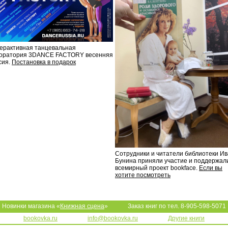
ерактивная танцевальная
оратория 3DANCE FACTORY весенняя
сия.
Постановка в подарок
Сотрудники и читатели библиотеки И
Бунина приняли участие и поддержал
всемирный проект bookface.
Если вы
хотите посмотреть
Новинки магазина «
Книжная сцена
»
Заказ книг по тел. 8-905-598-5071
bookovka.ru
info@bookovka.ru
Другие книги