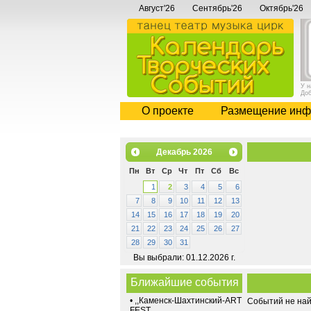
Август'26
Сентябрь'26
Октябрь'26
У 
До
О проекте
Размещение инф
Декабрь
2026
Пн
Вт
Ср
Чт
Пт
Сб
Вс
1
2
3
4
5
6
7
8
9
10
11
12
13
14
15
16
17
18
19
20
21
22
23
24
25
26
27
28
29
30
31
Вы выбрали: 01.12.2026 г.
Ближайшие события
•
,,Каменск-Шахтинский-ART
Событий не на
FEST,,