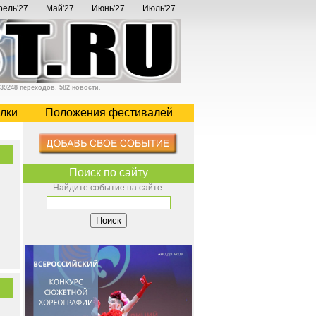
рель'27
Май'27
Июнь'27
Июль'27
39248 переходов
.
582 новости
.
лки
Положения фестивалей
Поиск по сайту
Найдите событие на сайте: