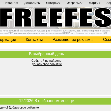
Ноябрь'26
Декабрь'26
Январь'27
Февраль'27
Март'27
Ап
нас
4040 событий
, их посмотрели
7052180 раз
, отправили
826 заявок
,
2587 комментариев
и сделали
бавлено
2961 положение фестиваля
, положения скачали
396097 раз
. Количество подписчиков:
506
.
ормации
Контакты
Размещение рекламы
Cсы
В выбранный день
Событий не найдено!
Добавь свое событие
12/2026 В выбранном месяце
йдено!
Добавь свое событие