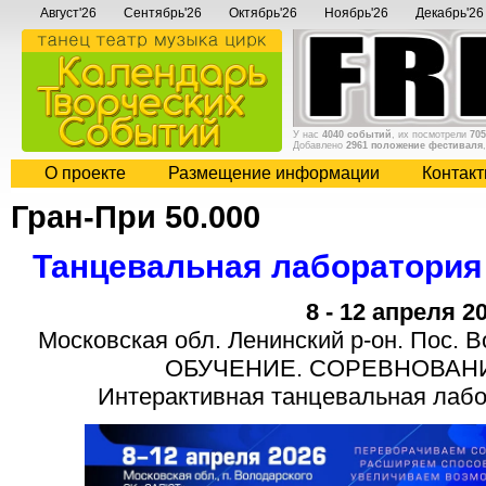
Август'26
Сентябрь'26
Октябрь'26
Ноябрь'26
Декабрь'26
У нас
4040 событий
, их посмотрели
705
Добавлено
2961 положение фестиваля
О проекте
Размещение информации
Контак
Гран-При 50.000
Танцевальная лаборатори
8 - 12 апреля 2
Московская обл. Ленинский р-он. Пос.
ОБУЧЕНИЕ. СОРЕВНОВАН
Интерактивная танцевальная лабо