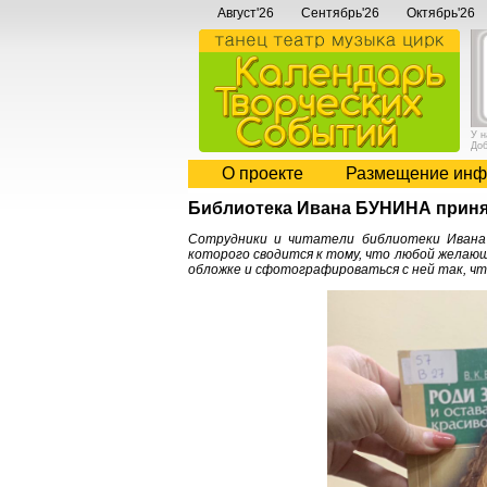
Август'26
Сентябрь'26
Октябрь'26
У 
До
О проекте
Размещение инф
Библиотека Ивана БУНИНА приня
Сотрудники и читатели библиотеки Ивана 
которого сводится к тому, что любой желающ
обложке и сфотографироваться с ней так, чт