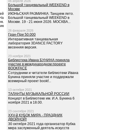
06 апреля 2026
Большой танцевальный WEEKEND в
Москве
еей
ИЮНЬСКАЯ РАЗМИНКА: Танцуем лето.
На
Большой танцевальный WEEKEND в
ик.
Москве. 19 - 21 июня 2026. МОСКВА...
лик
26 февраля 2026
Гран-При 50.000
Интерактивная танцевальная
лаборатория 3DANCE FACTORY
весенняя версия.
23 ноября 2021
Библиотека Ивана БУНИНА приняла
участие в международном проекте
BOOKFACE
Сотрудники и читатели библиотеки Ивана
Бунина приняли участие и поддержали
всемирный проект bookf...
13 октября 2021
ТАЛАНТЫ МУЗЫКАЛЬНОЙ РОССИИ
Концерт в Библиотеке им. И.А. Бунина 6
ноября 2021 в 18.00.
23 сентября 2021
XXV-й КУБОК МИРА - ПРАЗДНИК
ДВОЙНОЙ!
30 октября 2021 года организатор Кубка
мира заслуженный деятель искусств