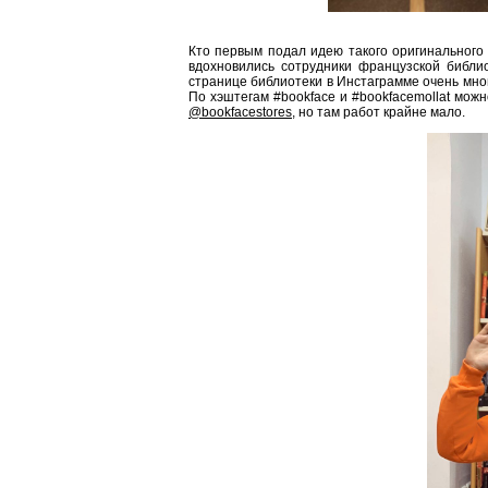
Кто первым подал идею такого оригинального 
вдохновились сотрудники французской библи
странице библиотеки в Инстаграмме очень мног
По хэштегам #bookface и #bookfacemollat мож
@bookfacestores
, но там работ крайне мало.