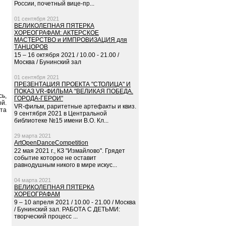
России, почетный вице-пр...
01 сентября 2021
ВЕЛИКОЛЕПНАЯ ПЯТЕРКА
ХОРЕОГРАФАМ: АКТЕРСКОЕ
МАСТЕРСТВО и ИМПРОВИЗАЦИЯ для
ТАНЦОРОВ
15 – 16 октября 2021 / 10.00 - 21.00 /
Москва / Бунинский зал
01 сентября 2021
ПРЕЗЕНТАЦИЯ ПРОЕКТА "СТОЛИЦА" И
ПОКАЗ VR-ФИЛЬМА "ВЕЛИКАЯ ПОБЕДА.
ь,
ГОРОДА-ГЕРОИ"
ой.
VR-фильм, раритетные артефакты и квиз.
ыта
9 сентября 2021 в Центральной
библиотеке №15 имени В.О. Кл...
29 марта 2021
ArtOpenDanceCompetition
22 мая 2021 г., КЗ "Измайлово". Грядет
событие которое не оставит
равнодушным никого в мире искус...
04 марта 2021
ВЕЛИКОЛЕПНАЯ ПЯТЕРКА
ХОРЕОГРАФАМ
9 – 10 апреля 2021 / 10.00 - 21.00 / Москва
/ Бунинский зал. РАБОТА С ДЕТЬМИ:
творческий процесс ...