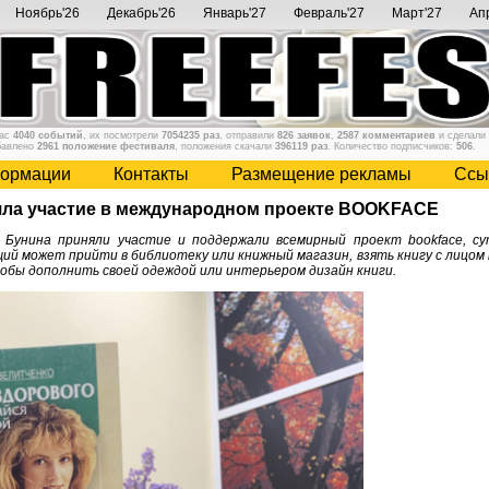
Ноябрь'26
Декабрь'26
Январь'27
Февраль'27
Март'27
Ап
нас
4040 событий
, их посмотрели
7054235 раз
, отправили
826 заявок
,
2587 комментариев
и сделали
бавлено
2961 положение фестиваля
, положения скачали
396119 раз
. Количество подписчиков:
506
.
ормации
Контакты
Размещение рекламы
Cсы
ла участие в международном проекте BOOKFACE
Бунина приняли участие и поддержали всемирный проект bookface, су
ий может прийти в библиотеку или книжный магазин, взять книгу с лицом
обы дополнить своей одеждой или интерьером дизайн книги.