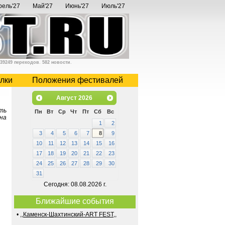
рель'27
Май'27
Июнь'27
Июль'27
39249 переходов
.
582 новости
.
лки
Положения фестивалей
Август
2026
ть
Пн
Вт
Ср
Чт
Пт
Сб
Вс
 на
1
2
3
4
5
6
7
8
9
10
11
12
13
14
15
16
17
18
19
20
21
22
23
24
25
26
27
28
29
30
31
Сегодня: 08.08.2026 г.
Ближайшие события
•
,,Каменск-Шахтинский-ART FEST,,