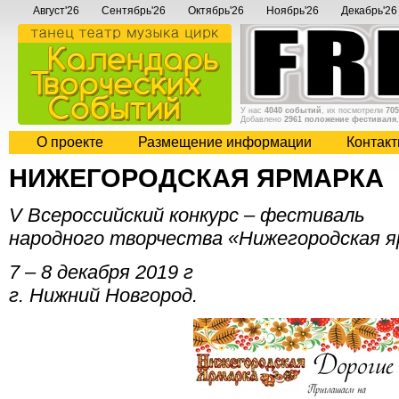
Август'26
Сентябрь'26
Октябрь'26
Ноябрь'26
Декабрь'26
У нас
4040 событий
, их посмотрели
705
Добавлено
2961 положение фестиваля
О проекте
Размещение информации
Контак
НИЖЕГОРОДСКАЯ ЯРМАРКА
V Всероссийский конкурс – фестиваль
народного творчества «Нижегородская я
7 – 8 декабря 2019 г
г. Нижний Новгород.