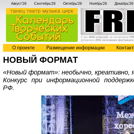
Август'26
Сентябрь'26
Октябрь'26
Ноябрь'26
Декабрь'26
У нас
4040 событий
, их посмотрели
705
Добавлено
2961 положение фестиваля
О проекте
Размещение информации
Контак
НОВЫЙ ФОРМАТ
«Новый формат»: необычно, креативно, я
Конкурс при информационной поддерж
РФ.