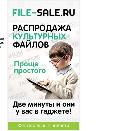
ир
ных
 -
Фестивальные новости