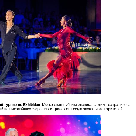
 турнир по Exhibition
. Московская публика знакома с этим театрализован
й на высочайших скоростях и трюках он всегда захватывает зрителей.