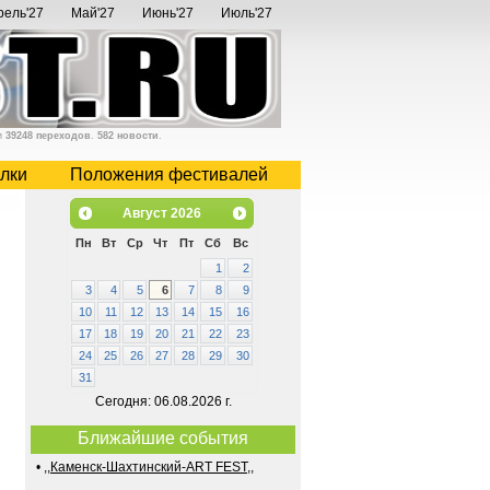
рель'27
Май'27
Июнь'27
Июль'27
и
39248 переходов
.
582 новости
.
лки
Положения фестивалей
Август
2026
Пн
Вт
Ср
Чт
Пт
Сб
Вс
1
2
3
4
5
6
7
8
9
10
11
12
13
14
15
16
17
18
19
20
21
22
23
24
25
26
27
28
29
30
31
Сегодня: 06.08.2026 г.
Ближайшие события
•
,,Каменск-Шахтинский-ART FEST,,