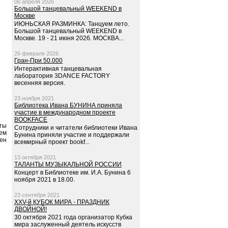
06 апреля 2026
Большой танцевальный WEEKEND в
Москве
ИЮНЬСКАЯ РАЗМИНКА: Танцуем лето.
Большой танцевальный WEEKEND в
Москве. 19 - 21 июня 2026. МОСКВА...
26 февраля 2026
Гран-При 50.000
Интерактивная танцевальная
лаборатория 3DANCE FACTORY
весенняя версия.
23 ноября 2021
Библиотека Ивана БУНИНА приняла
участие в международном проекте
BOOKFACE
ты
Сотрудники и читатели библиотеки Ивана
ем
Бунина приняли участие и поддержали
щен
всемирный проект bookf...
13 октября 2021
ТАЛАНТЫ МУЗЫКАЛЬНОЙ РОССИИ
Концерт в Библиотеке им. И.А. Бунина 6
ноября 2021 в 18.00.
23 сентября 2021
XXV-й КУБОК МИРА - ПРАЗДНИК
ДВОЙНОЙ!
30 октября 2021 года организатор Кубка
мира заслуженный деятель искусств