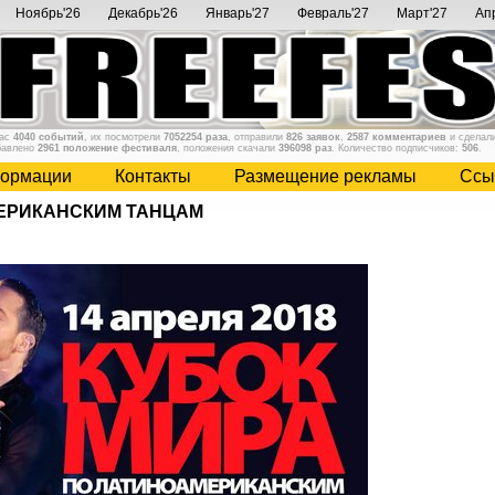
Ноябрь'26
Декабрь'26
Январь'27
Февраль'27
Март'27
Ап
нас
4040 событий
, их посмотрели
7052254 раза
, отправили
826 заявок
,
2587 комментариев
и сделал
бавлено
2961 положение фестиваля
, положения скачали
396098 раз
. Количество подписчиков:
506
.
ормации
Контакты
Размещение рекламы
Cсы
МЕРИКАНСКИМ ТАНЦАМ