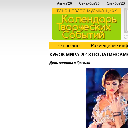
Август'26
Сентябрь'26
Октябрь'26
У 
До
О проекте
Размещение инф
КУБОК МИРА 2018 ПО ЛАТИНОА
День латины в Кремле!