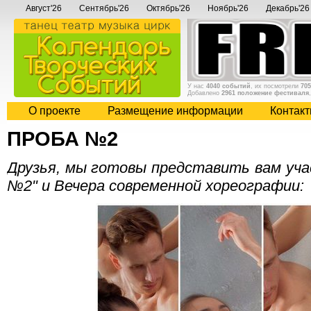
Август'26
Сентябрь'26
Октябрь'26
Ноябрь'26
Декабрь'26
У нас
4040 событий
, их посмотрели
705
Добавлено
2961 положение фестиваля
О проекте
Размещение информации
Контак
ПРОБА №2
Друзья, мы готовы представить вам уч
№2" и Вечера современной хореографии: