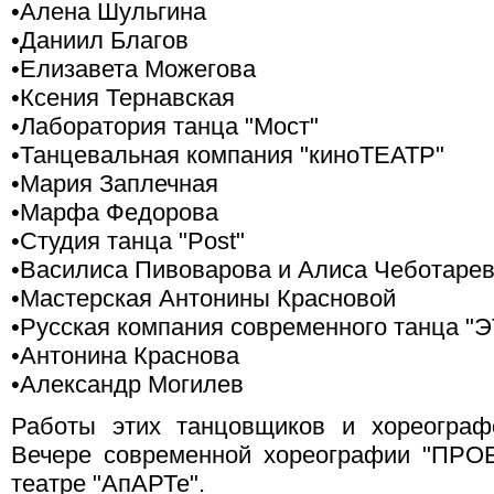
•Алена Шульгина
•Даниил Благов
•Елизавета Можегова
•Ксения Тернавская
•Лаборатория танца "Мост"
•Танцевальная компания "киноТЕАТР"
•Мария Заплечная
•Марфа Федорова
•Студия танца "Post"
•Василиса Пивоварова и Алиса Чеботаре
•Мастерская Антонины Красновой
•Русская компания современного танца "
•Антонина Краснова
•Александр Могилев
Работы этих танцовщиков и хореограф
Вечере современной хореографии "ПРО
театре "АпАРТе".