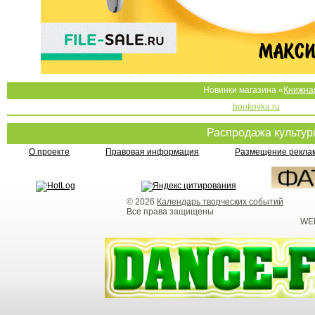
Новинки магазина «
Книжна
bookovka.ru
Распродажа культу
О проекте
Правовая информация
Размещение реклам
© 2026
Календарь творческих событий
Все права защищены
WEB