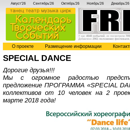
Август'26
Сентябрь'26
Октябрь'26
Ноябрь'26
Декабрь'26
У нас
4040 событий
, их посмотрели
705
Добавлено
2961 положение фестиваля
О проекте
Размещение информации
Контак
SPECIAL DANCE
Дорогие друзья!!!
Мы с огромное радостью предста
предложение ПРОГРАММА «SPECIAL DAN
коллективов от 10 человек на 2 прое
марте 2018 года!