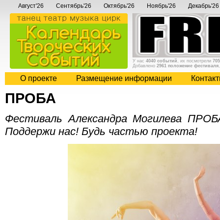
Август'26
Сентябрь'26
Октябрь'26
Ноябрь'26
Декабрь'26
У нас
4040 событий
, их посмотрели
705
Добавлено
2961 положение фестиваля
О проекте
Размещение информации
Контак
ПРОБА
Фестиваль Александра Могилева ПРОБА
Поддержи нас! Будь частью проекта!