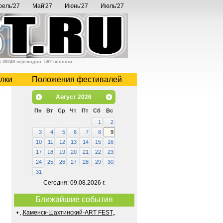
рель'27
Май'27
Июнь'27
Июль'27
и
39249 переходов
.
582 новости
.
лки
Положения фестивалей
Август
2026
Пн
Вт
Ср
Чт
Пт
Сб
Вс
1
2
3
4
5
6
7
8
9
10
11
12
13
14
15
16
17
18
19
20
21
22
23
24
25
26
27
28
29
30
31
Сегодня: 09.08.2026 г.
Ближайшие события
•
,,Каменск-Шахтинский-ART FEST,,