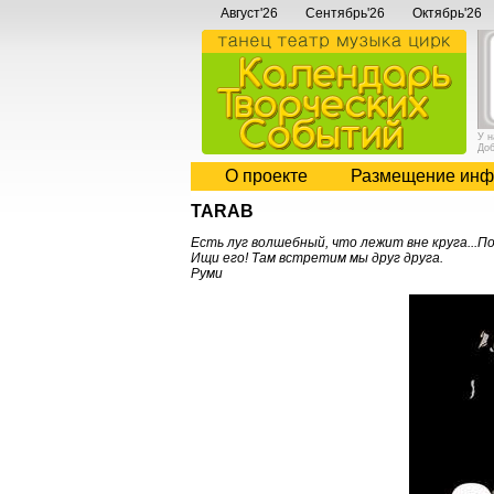
Август'26
Сентябрь'26
Октябрь'26
У 
До
О проекте
Размещение инф
TARAB
Есть луг волшебный, что лежит вне круга...По
Ищи его! Там встретим мы друг друга.
Руми