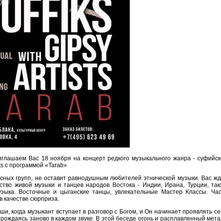
риглашаем Вас 18 ноября на концерт редкого музыкального жанра - суфийс
sts с программой «Tarab»
сных групп, не оставит равнодушным любителей этнической музыки. Вас ж
ство живой музыки и танцев народов Востока - Индии, Ирана, Турции, та
музыка. Восточные и цыганские танцы, увлекательные Мастер Классы. Час
в качестве сюрприза.
ши, когда музыкант вступает в разговор с Богом, и Он начинает проявлять с
и рождаясь заново в каждом звуке. В этой беседе огонь и расплавленный мет