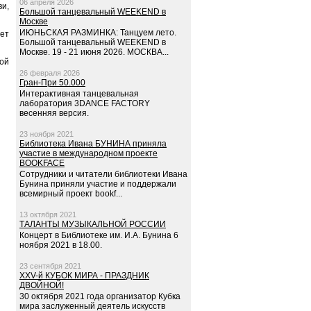
06 апреля 2026
ви,
Большой танцевальный WEEKEND в
Москве
ИЮНЬСКАЯ РАЗМИНКА: Танцуем лето.
ет
Большой танцевальный WEEKEND в
Москве. 19 - 21 июня 2026. МОСКВА...
ной
26 февраля 2026
Гран-При 50.000
Интерактивная танцевальная
лаборатория 3DANCE FACTORY
весенняя версия.
23 ноября 2021
Библиотека Ивана БУНИНА приняла
участие в международном проекте
BOOKFACE
Сотрудники и читатели библиотеки Ивана
Бунина приняли участие и поддержали
всемирный проект bookf...
13 октября 2021
ТАЛАНТЫ МУЗЫКАЛЬНОЙ РОССИИ
Концерт в Библиотеке им. И.А. Бунина 6
ноября 2021 в 18.00.
23 сентября 2021
XXV-й КУБОК МИРА - ПРАЗДНИК
ДВОЙНОЙ!
30 октября 2021 года организатор Кубка
мира заслуженный деятель искусств