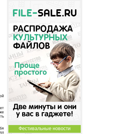
кой
дет
кже
ть
Фестивальные новости
ебя
алл