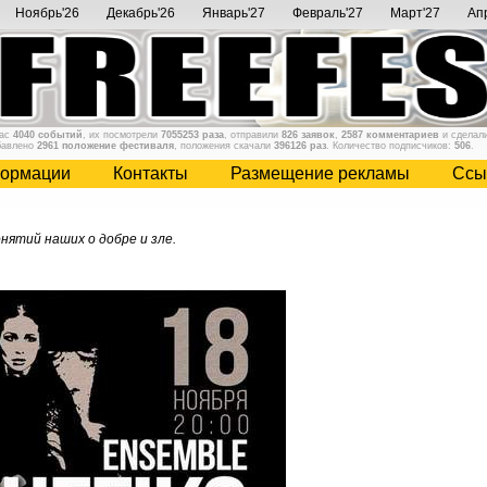
Ноябрь'26
Декабрь'26
Январь'27
Февраль'27
Март'27
Ап
нас
4040 событий
, их посмотрели
7055253 раза
, отправили
826 заявок
,
2587 комментариев
и сделал
бавлено
2961 положение фестиваля
, положения скачали
396126 раз
. Количество подписчиков:
506
.
ормации
Контакты
Размещение рекламы
Cсы
нятий наших о добре и зле.