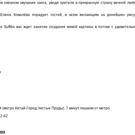
м океаном звучания ханга, уводя зрителя в прекрасную страну вечной люб
 Елена Ковалёва порадует гостей, и всем желающим за донейшен рису
e Suffiks вас ждет занятие создания живой картины в потоке с удивитель
р
 4 (метро Китай-Город,Чистые Пруды). 7 минут пешком от метро.
92-62
ака