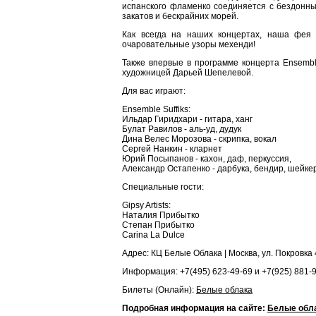
испанского фламенко соединяется с бездонны
закатов и бескрайних морей.
Как всегда на наших концертах, наша фея
очаровательные узоры мехенди!
Также впервые в программе концерта Ensembl
художницей Дарьей Шепелевой.
Для вас играют:
Ensemble Suffiks:
Ильдар Гиридхари - гитара, ханг
Булат Равилов - аль-уд, дудук
Дина Велес Морозова - скрипка, вокал
Сергей Нанкин - кларнет
Юрий Посыпанов - кахон, даф, перкуссия,
Александр Остапенко - дарбука, бендир, шейке
Специальные гости:
Gipsy Artists:
Наталия Прибытко
Степан Прибытко
Carina La Dulce
Адрес: КЦ Белые Облака | Москва, ул. Покровка
Информация: +7(495) 623-49-69 и +7(925) 881-
Билеты (Онлайн):
Белые облака
Подробная информация на сайте:
Белые обл