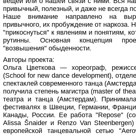
вещей или о нашей связи с ними. Вся на
привычный, полезный, и даже не всегда 
Наше внимание направлено на вы
привычного, их пробуждение от наркоза. 
"прикоснуться" к явлениям и понятиям, к
рутинны. Основная концепция пр
"возвышения" обыденности.
Авторы проекта:
Ольга Цветкова — хореограф, режис
(School for new dance development), отде
спектаклей современного танца (Амстерда
получила степень магистра (master of thea
театра и танца (Амстердам). Принимал
фестивалях в Швеции, Германии, Франци
Канады, России. Ее работа "Repose" (со
Alissa Šnaider и Renzo Van Steenbergen
европейской танцевальной сетью "Aer