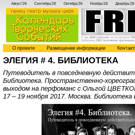
Август'26
Сентябрь'26
Октябрь'26
Ноябрь'26
Декабрь'26
У нас
4040 событий
, их посмотрели
705
Добавлено
2961 положение фестиваля
О проекте
Размещение информации
Контак
ЭЛЕГИЯ # 4. БИБЛИОТЕКА
Путеводитель в повседневную действите
Библиотека. Пространственно-хореогр
выходом на перфоманс с Ольгой ЦВЕТКО
17 – 19 ноября 2017. Москва. Библиотек