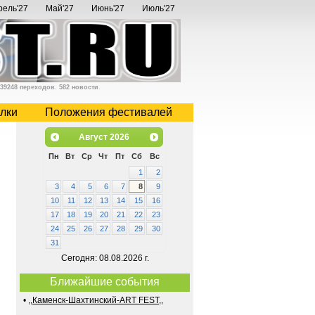
рель'27
Май'27
Июнь'27
Июль'27
39248 переходов
.
582 новости
.
лки
Положения фестивалей
Август
2026
Пн
Вт
Ср
Чт
Пт
Сб
Вс
1
2
3
4
5
6
7
8
9
10
11
12
13
14
15
16
17
18
19
20
21
22
23
24
25
26
27
28
29
30
31
Сегодня: 08.08.2026 г.
Ближайшие события
•
,,Каменск-Шахтинский-ART FEST,,