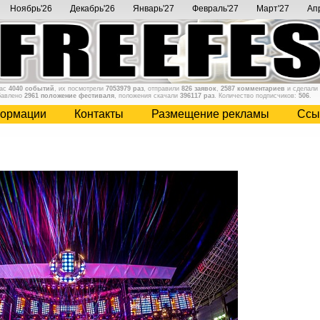
Ноябрь'26
Декабрь'26
Январь'27
Февраль'27
Март'27
Ап
нас
4040 событий
, их посмотрели
7053979 раз
, отправили
826 заявок
,
2587 комментариев
и сделали
бавлено
2961 положение фестиваля
, положения скачали
396117 раз
. Количество подписчиков:
506
.
ормации
Контакты
Размещение рекламы
Cсы