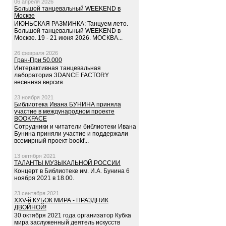
06 апреля 2026
Большой танцевальный WEEKEND в
Москве
ИЮНЬСКАЯ РАЗМИНКА: Танцуем лето.
Большой танцевальный WEEKEND в
Москве. 19 - 21 июня 2026. МОСКВА...
26 февраля 2026
Гран-При 50.000
Интерактивная танцевальная
лаборатория 3DANCE FACTORY
весенняя версия.
23 ноября 2021
Библиотека Ивана БУНИНА приняла
участие в международном проекте
BOOKFACE
Сотрудники и читатели библиотеки Ивана
Бунина приняли участие и поддержали
всемирный проект bookf...
13 октября 2021
ТАЛАНТЫ МУЗЫКАЛЬНОЙ РОССИИ
Концерт в Библиотеке им. И.А. Бунина 6
ноября 2021 в 18.00.
23 сентября 2021
XXV-й КУБОК МИРА - ПРАЗДНИК
ДВОЙНОЙ!
30 октября 2021 года организатор Кубка
мира заслуженный деятель искусств