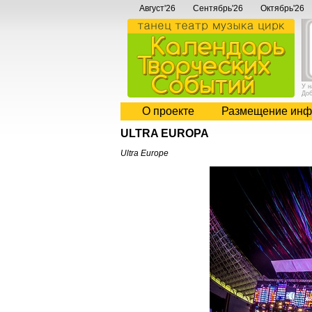
Август'26
Сентябрь'26
Октябрь'26
У 
До
О проекте
Размещение инф
ULTRA EUROPA
Ultra Europe