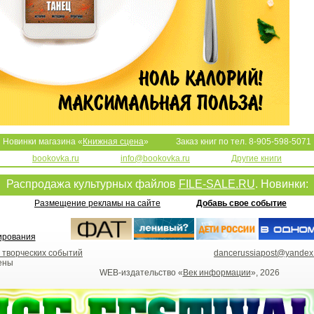
Новинки магазина «
Книжная сцена
»
Заказ книг по тел. 8-905-598-5071
bookovka.ru
info@bookovka.ru
Другие книги
Распродажа культурных файлов
FILE-SALE.RU
. Новинки:
Размещение рекламы на сайте
Добавь свое событие
 творческих событий
dancerussiapost@yandex
ены
WEB-издательство «
Век информации
», 2026