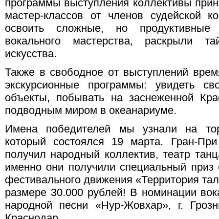
программы выступления коллективы приня
мастер-классов от членов судейской к
освоить сложные, но продуктивные 
вокального мастерства, раскрыли т
искусства.
Также в свободное от выступлений время
экскурсионные программы: увидеть св
объекты, побывать на заснеженной Кра
подводным миром в океанариуме.
Имена победителей мы узнали на торж
который состоялся 19 марта. Гран-Пр
получил народный коллектив, театр танца
именно они получили специальный приз 
фестивального движения «Территория тал
размере 30.000 рублей! В номинации во
народной песни «Нур-Жовхар», г. Гроз
Краснодар.