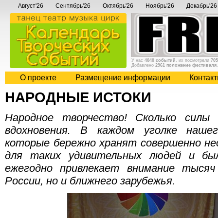
Август'26
Сентябрь'26
Октябрь'26
Ноябрь'26
Декабрь'26
У нас
4040 событий
, их посмотрели
705
Добавлено
2961 положение фестиваля
О проекте
Размещение информации
Контак
НАРОДНЫЕ ИСТОКИ
Народное творчество! Сколько силы
вдохновения. В каждом уголке наше
которые бережно хранят совершенно не
для таких удивительных людей и бы
ежегодно привлекает внимание тысяч
России, но и ближнего зарубежья.