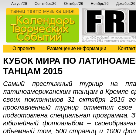
Август'26
Сентябрь'26
Октябрь'26
Ноябрь'26
Декабрь'26
У нас
4040 событий
, их посмотрели
705
Добавлено
2961 положение фестиваля
О проекте
Размещение информации
Контак
КУБОК МИРА ПО ЛАТИНОАМ
ТАНЦАМ 2015
Самый престижный турнир на пл
латиноамериканским танцам в Кремле с
своих поклонников 31 октября 2015 г
прославленный турнир отметил свое
подготовлена специальная программа. З
юбилейный фотоальбом – своеобразная
объемный том, 500 страниц и 1000 фот