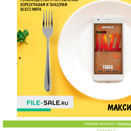
Новинки магазина «
Книжна
bookovka.ru