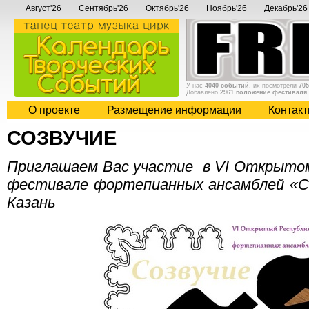
Август'26
Сентябрь'26
Октябрь'26
Ноябрь'26
Декабрь'26
У нас
4040 событий
, их посмотрели
705
Добавлено
2961 положение фестиваля
О проекте
Размещение информации
Контак
СОЗВУЧИЕ
Приглашаем Вас участие в VI Открытом
фестивале фортепианных ансамблей «Созв
Казань