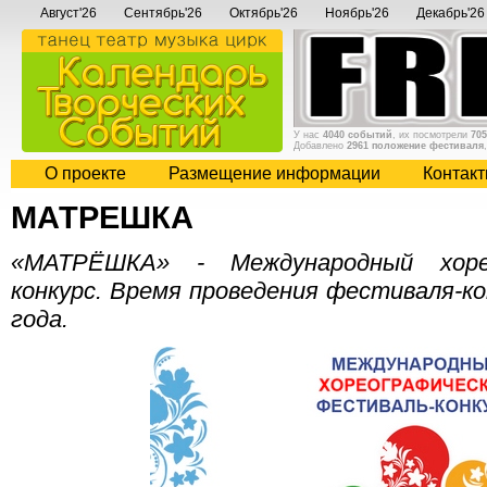
Август'26
Сентябрь'26
Октябрь'26
Ноябрь'26
Декабрь'26
У нас
4040 событий
, их посмотрели
705
Добавлено
2961 положение фестиваля
О проекте
Размещение информации
Контак
МАТРЕШКА
«МАТРЁШКА» - Международный хорео
конкурс. Время проведения фестиваля-кон
года.