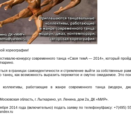
ной хореографии!
Фестивалю-конкурсу современного танца «Своя темА — 2014», который прой
ткарино.
ться в границах самоидентичности и стремление выйти за собственные рам
о танец, как возможность выразить пережитое и смутно ожидаемое. Это по
 коллективы, работающие в жанре современного танца (модерн, джа
Московская область, г. Лыткарино, ул. Ленина, дом 2а, ДК «МИР».
бря 2014 года (включительно) подать заявку по телефону/факсу: +7(495) 5
andex.ru