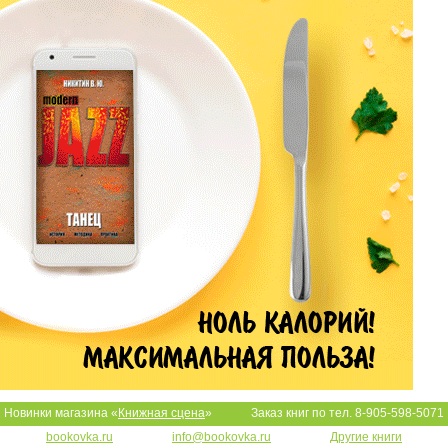
Новинки магазина «
Книжная сцена
»
Заказ книг по тел. 8-905-598-5071
bookovka.ru
info@bookovka.ru
Другие книги