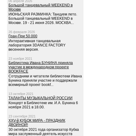
06 апреля 2026
Большой танцевальный WEEKEND в
Москве
ИЮНЬСКАЯ РАЗМИНКА: Танцуем лето.
Большой танцевальный WEEKEND в
Москве. 19 - 21 июня 2026. МОСКВА...
26 февраля 2026
Гран-При 50.000
Интерактивная танцевальная
лаборатория 3DANCE FACTORY
весенняя версия.
23 ноября 2021
Библиотека Ивана БУНИНА приняла
участие в международном проекте
BOOKFACE
Сотрудники и читатели библиотеки Ивана
Бунина приняли участие и поддержали
всемирный проект bookf...
13 октября 2021
ТАЛАНТЫ МУЗЫКАЛЬНОЙ РОССИИ
Концерт в Библиотеке им. И.А. Бунина 6
ноября 2021 в 18.00.
23 сентября 2021
XXV-й КУБОК МИРА - ПРАЗДНИК
ДВОЙНОЙ!
30 октября 2021 года организатор Кубка
мира заслуженный деятель искусств