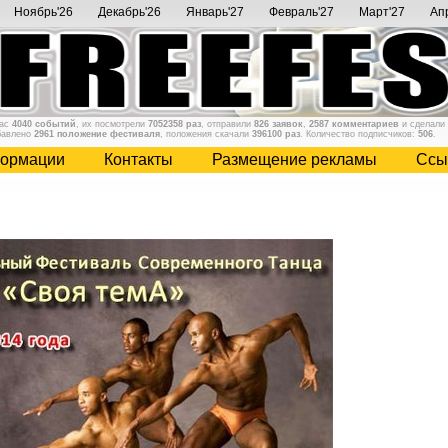
Ноябрь'26
Декабрь'26
Январь'27
Февраль'27
Март'27
Ап
нас
4040 событий
, их посмотрели
7052358 раз
, отправили
826 заявок
,
2587 комментариев
и сделали
бавлено
2961 положение фестиваля
, положения скачали
396100 раз
. Количество подписчиков:
506
.
ормации
Контакты
Размещение рекламы
Cсы