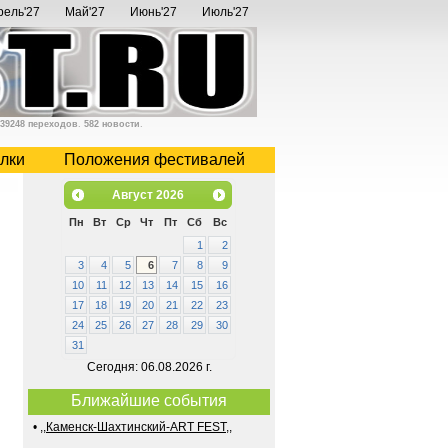
рель'27
Май'27
Июнь'27
Июль'27
39248 переходов
.
582 новости
.
лки
Положения фестивалей
Август
2026
Пн
Вт
Ср
Чт
Пт
Сб
Вс
1
2
3
4
5
6
7
8
9
10
11
12
13
14
15
16
17
18
19
20
21
22
23
24
25
26
27
28
29
30
31
Сегодня: 06.08.2026 г.
Ближайшие события
•
,,Каменск-Шахтинский-ART FEST,,