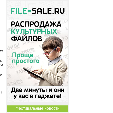
дет
ки.
иск
з,
52-
Фестивальные новости