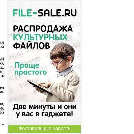
ся
ой
ый
XX
ых
ают
ть
без
в-
н,
р,
ой
 –
Фестивальные новости