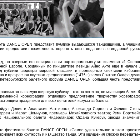
ета DANCE OPEN представит публике выдающихся танцовщиков, а учащим
и предоставит возможность перенять опыт педагогов легендарной русск
год, но впервые его официальным партнером выступит знаменитый Оперн
рной Европе. Созданный по инициативе певицы Айно Акте еще в начале 
уд публики шедевры мировой классики и премьерные спектакли избранн
 и прекрасная акустика средневекового (1475 г.) замка Святого Олафа дел
 петербургского балетного форума DANCE OPEN большая честь представи
рассчитан на самую широкую публику – как на эстетов, не мыслящих балет 
ременной хореографии, отдающих предпочтение творчеству хореографо
астоящим праздником для всех ценителей искусства балета.
ыйдут Денис и Анастасия Матвиенко, Александр Сергеев и Филипп Степи
ррен и Марат Шемиунов, премьеры Михайловского театра; Реми Вортмейе
Национального балета Нидерландов; Оксана Кучерук, звезда знаменит
ого фестиваля балета DANCE OPEN: «Самое удивительное в этом проекте
еркивает всю хрупкость и изящество танца. Эти ощущения сложно передать!»