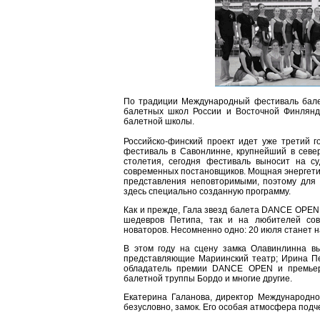
По традиции Международный фестиваль бал
балетных школ России и Восточной Финлянди
балетной школы.
Российско-финский проект идет уже третий 
фестиваль в Савонлинне, крупнейший в севе
столетия, сегодня фестиваль выносит на с
современных постановщиков. Мощная энергетика
представления неповторимыми, поэтому для
здесь специально созданную программу.
Как и прежде, Гала звезд балета DANCE OPEN 
шедевров Петипа, так и на любителей сов
новаторов. Несомненно одно: 20 июля станет н
В этом году на сцену замка Олавинлинна в
представляющие Мариинский театр; Ирина Пе
обладатель премии DANCE OPEN и премьер 
балетной труппы Бордо и многие другие.
Екатерина Галанова, директор Международн
безусловно, замок. Его особая атмосфера подч