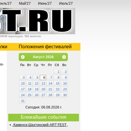
рель'27
Май'27
Июнь'27
Июль'27
39248 переходов
.
582 новости
.
лки
Положения фестивалей
Август
2026
а-
Пн
Вт
Ср
Чт
Пт
Сб
Вс
1
2
3
4
5
6
7
8
9
10
11
12
13
14
15
16
17
18
19
20
21
22
23
24
25
26
27
28
29
30
31
Сегодня: 06.08.2026 г.
Ближайшие события
•
,,Каменск-Шахтинский-ART FEST,,