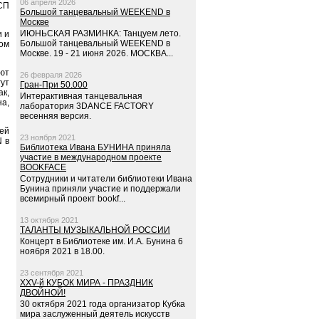
06 апреля 2026
ИСП
Большой танцевальный WEEKEND в
Москве
ИЮНЬСКАЯ РАЗМИНКА: Танцуем лето.
и и
Большой танцевальный WEEKEND в
том
Москве. 19 - 21 июня 2026. МОСКВА...
ают
26 февраля 2026
ут
Гран-При 50.000
к,
Интерактивная танцевальная
на,
лаборатория 3DANCE FACTORY
весенняя версия.
зей
23 ноября 2021
 в
Библиотека Ивана БУНИНА приняла
участие в международном проекте
BOOKFACE
Сотрудники и читатели библиотеки Ивана
Бунина приняли участие и поддержали
всемирный проект bookf...
13 октября 2021
ТАЛАНТЫ МУЗЫКАЛЬНОЙ РОССИИ
Концерт в Библиотеке им. И.А. Бунина 6
ноября 2021 в 18.00.
23 сентября 2021
XXV-й КУБОК МИРА - ПРАЗДНИК
ДВОЙНОЙ!
30 октября 2021 года организатор Кубка
мира заслуженный деятель искусств