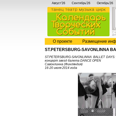
Август'26
Сентябрь'26
Октябрь'26
У 
До
О проекте
Размещение инф
ST.PETERSBURG-SAVONLINNA BA
ST.PETERSBURG-SAVONLINNA BALLET DAYS: М
концерт звезд балета DANCE OPEN
Савонлинна (Финляндия)
16-20 июля 2014 года