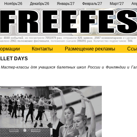
Ноябрь'26
Декабрь'26
Январь'27
Февраль'27
Март'27
Ап
нас
4040 событий
, их посмотрели
7051979 раз
, отправили
826 заявок
,
2587 комментариев
и сделали
бавлено
2961 положение фестиваля
, положения скачали
396091 раз
. Количество подписчиков:
506
.
ормации
Контакты
Размещение рекламы
Cсы
LLET DAYS
астер-классы для учащихся балетных школ России и Финляндии и Гал