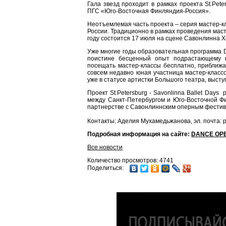
Гала звезд проходит в рамках проекта St.Pet
ПГС «Юго-Восточная Финляндия-Россия».
Неотъемлемая часть проекта – серия мастер-
России. Традиционно в рамках проведения маст
году состоится 17 июля на сцене Савонлинна Х
Уже многие годы образовательная программа 
поистине бесценный опыт подрастающему п
посещать мастер-классы бесплатно, приближа
совсем недавно юная участница мастер-классо
уже в статусе артистки Большого театра, выст
Проект St.Petersburg - Savonlinna Ballet Day
между Санкт-Петербургом и Юго-Восточной 
партнерстве с Савонлиннским оперным фестив
Контакты: Аделия Мухамедьжанова, эл. почта: p
Подробная информация на сайте:
DANCE OP
Все новости
Количество просмотров: 4741
Поделиться: