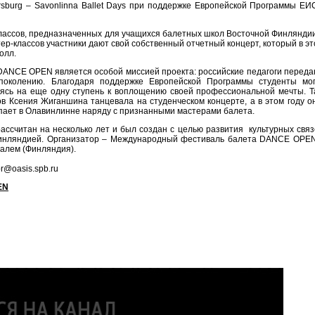
ersburg – Savonlinna Ballet Days при поддержке Европейской Программы Е
классов, предназначенных для учащихся балетных школ Восточной Финлянди
ер-классов участники дают свой собственный отчетный концерт, который в э
олл.
DANCE OPEN является особой миссией проекта: российские педагоги перед
околению. Благодаря поддержке Европейской Программы студенты мог
ясь на еще одну ступень к воплощению своей профессиональной мечты. Та
в Ксения Жиганшина танцевала на студенческом концерте, а в этом году о
упает в Олавинлинне наряду с признанными мастерами балета.
s рассчитан на несколько лет и был создан с целью развития культурных свя
Финляндией. Организатор – Международный фестиваль балета DANCE OPEN
алем (Финляндия).
r@oasis.spb.ru
EN