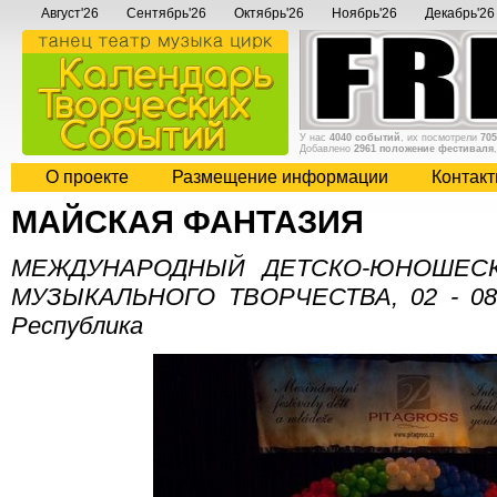
Август'26
Сентябрь'26
Октябрь'26
Ноябрь'26
Декабрь'26
У нас
4040 событий
, их посмотрели
705
Добавлено
2961 положение фестиваля
О проекте
Размещение информации
Контак
МАЙСКАЯ ФАНТАЗИЯ
МЕЖДУНАРОДНЫЙ ДЕТСКО-ЮНОШЕСК
МУЗЫКАЛЬНОГО ТВОРЧЕСТВА, 02 - 08 
Республика