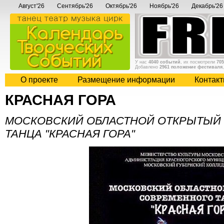
Август'26
Сентябрь'26
Октябрь'26
Ноябрь'26
Декабрь'26
У нас
4040 событий
, их посмотрели
705
Добавлено
2961 положение фестиваля
О проекте
Размещение информации
Контак
КРАСНАЯ ГОРА
МОСКОВСКИЙ ОБЛАСТНОЙ ОТКРЫТЫЙ
ТАНЦА "КРАСНАЯ ГОРА"