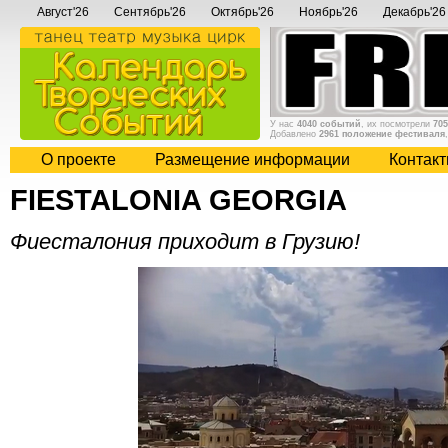
Август'26
Сентябрь'26
Октябрь'26
Ноябрь'26
Декабрь'26
У нас
4040 событий
, их посмотрели
705
Добавлено
2961 положение фестиваля
О проекте
Размещение информации
Контак
FIESTALONIA GEORGIA
Фиесталония приходит в Грузию!