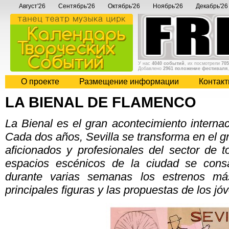
Август'26
Сентябрь'26
Октябрь'26
Ноябрь'26
Декабрь'26
У нас
4040 событий
, их посмотрели
705
Добавлено
2961 положение фестиваля
О проекте
Размещение информации
Контак
LA BIENAL DE FLAMENCO
La Bienal es el gran acontecimiento interna
Cada dos años, Sevilla se transforma en el g
aficionados y profesionales del sector de 
espacios escénicos de la ciudad se consag
durante varias semanas los estrenos má
principales figuras y las propuestas de los jó