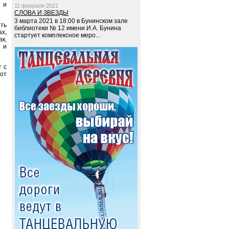
 и
11 февраля 2021
СЛОВА И ЗВЕЗДЫ
3 марта 2021 в 18:00 в Бунинском зале
ть
библиотеки № 12 имени И.А. Бунина
ах,
стартует комплексное меро...
ак,
 и
т с
от