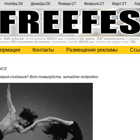
Ноябрь'26
Декабрь'26
Январь'27
Февраль'27
Март'27
Ап
нас
4040 событий
, их посмотрели
7053917 раз
, отправили
826 заявок
,
2587 комментариев
и сделали
бавлено
2961 положение фестиваля
, положения скачали
396116 раз
. Количество подписчиков:
506
.
ормации
Контакты
Размещение рекламы
Cсы
NCE
тория создания? Вот пожалуйста, читайте подробно: