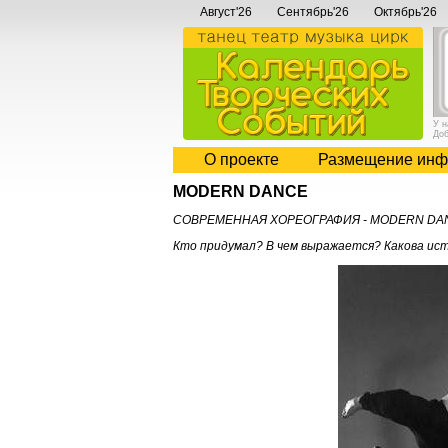
Август'26
Сентябрь'26
Октябрь'26
У 
До
О проекте
Размещение инф
MODERN DANCE
СОВРЕМЕННАЯ ХОРЕОГРАФИЯ - MODERN DA
Кто придумал? В чем выражается? Какова ис