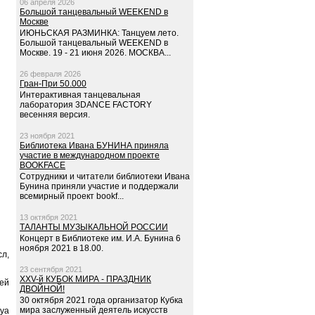
06 апреля 2026
Большой танцевальный WEEKEND в
Москве
ИЮНЬСКАЯ РАЗМИНКА: Танцуем лето.
Большой танцевальный WEEKEND в
Москве. 19 - 21 июня 2026. МОСКВА...
26 февраля 2026
Гран-При 50.000
Интерактивная танцевальная
лаборатория 3DANCE FACTORY
весенняя версия.
23 ноября 2021
Библиотека Ивана БУНИНА приняла
участие в международном проекте
BOOKFACE
Сотрудники и читатели библиотеки Ивана
Бунина приняли участие и поддержали
всемирный проект bookf...
13 октября 2021
ТАЛАНТЫ МУЗЫКАЛЬНОЙ РОССИИ
Концерт в Библиотеке им. И.А. Бунина 6
ноября 2021 в 18.00.
сл,
23 сентября 2021
XXV-й КУБОК МИРА - ПРАЗДНИК
лей
ДВОЙНОЙ!
30 октября 2021 года организатор Кубка
мира заслуженный деятель искусств
суа