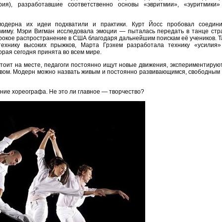
ия), разработавшие соответственно основы «эвритмии», «эуритмики»
одерна их идеи подхватили и практики. Курт Йосс пробовал соедини
омиму. Мэри Вигман исследовала эмоции — пыталась передать в танце стр
ирокое распространение в США благодаря дальнейшим поискам её учеников. Т
технику высоких прыжков, Марта Грэхем разработала технику «усилия»
торая сегодня принята во всем мире.
стоит на месте, педагоги постоянно ищут новые движения, экспериментирую
вом. Модерн можно назвать живым и постоянно развивающимся, свободным 
ие хореографа. Не это ли главное — творчество?