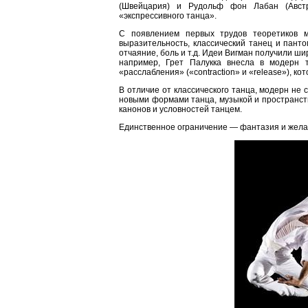
(Швейцария) и Рудольф фон Лабан (Австр
«экспрессивного танца».
С появлением первых трудов теоретиков м
выразительность, классический танец и пант
отчаяние, боль и т.д. Идеи Вигман получили ш
например, Грет Палукка внесла в модерн 
«расслабления» («contraction» и «release»), ко
В отличие от классического танца, модерн не 
новыми формами танца, музыкой и пространст
канонов и условностей танцем.
Единственное ограничение — фантазия и желан