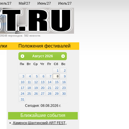
рель'27
Май'27
Июнь'27
Июль'27
39248 переходов
.
582 новости
.
лки
Положения фестивалей
Август
2026
Пн
Вт
Ср
Чт
Пт
Сб
Вс
1
2
3
4
5
6
7
8
9
10
11
12
13
14
15
16
17
18
19
20
21
22
23
24
25
26
27
28
29
30
31
Сегодня: 08.08.2026 г.
Ближайшие события
•
,,Каменск-Шахтинский-ART FEST,,