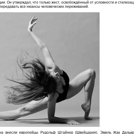
ции. Он утверждал, что только жест, освобождённый от условности и стилиза
 передавать все нюансы человеческих переживаний.
рна внесли европейцы Рудольф Штайнер (Швейцария), Эмиль Жак Далькр