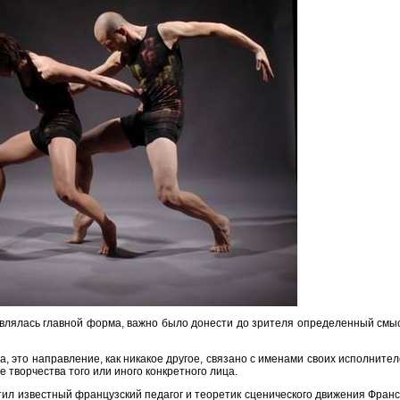
являлась главной форма, важно было донести до зрителя определенный смы
а, это направление, как никакое другое, связано с именами своих исполните
е творчества того или иного конкретного лица.
тил известный французский педагог и теоретик сценического движения Фран