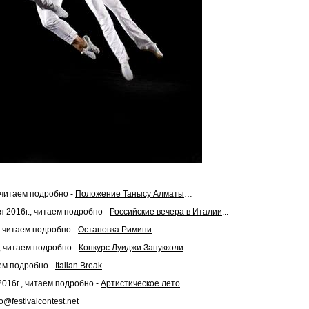
, читаем подробно -
Положение Танысу Алматы
…
я 2016г., читаем подробно -
Российские вечера в Италии
...
, читаем подробно -
Остановка Римини
...
., читаем подробно -
Конкурс Луиджи Занукколи
…
аем подробно -
Italian Break
…
2016г., читаем подробно -
Артистическое лето
...
@festivalcontest.net