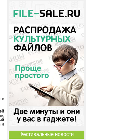
в в
ей
»,
ый
ым
Фестивальные новости