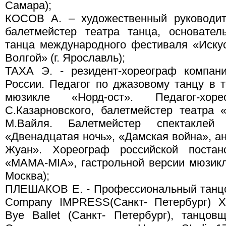
Самара);
КОСОВ А. – художественный руководите
балетмейстер театра танца, основател
танца международного фестиваля «Иску
Волгой» (г. Ярославль);
ТАХА Э. - резидент-хореограф компан
России. Педагог по джазовому танцу в
мюзикле «Норд-ост». Педагог-хо
С.Казарновского, балетмейстер театра
М.Вайля. Балетмейстер спектаклей
«Двенадцатая ночь», «Дамская война», а
Жуан». Хореограф российской поста
«MAMA-МIA», гастрольной версии мюзикла
Москва);
ПЛЕШАКОВ Е. - Профессиональный танцо
Company IMPRESS(Санкт- Петербург) Х
Bye Ballet (Санкт- Петербург), танцо