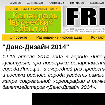
Август'26
Сентябрь'26
Октябрь'26
Ноябрь'26
Декабрь'26
У нас
4040 событий
, их посмотрели
705
Добавлено
2961 положение фестиваля
О проекте
Размещение информации
Контак
"Данс-Дизайн 2014"
12-13 апреля 2014 года в городе Липе
культуры», при поддержке департамен
города Липецка, в очередной раз предо
и гостям родного города увидеть самые
жанре современной хореографии в рамк
балетмейстеров «Данс-Дизайн 2014».