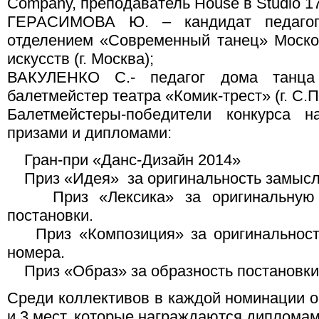
Company, преподаватель House в Studio 17 
ГЕРАСИМОВА Ю. – кандидат педагоги
отделением «Современный танец» Моско
искусств (г. Москва);
ВАКУЛЕНКО С.- педагог дома танца 
балетмейстер театра «Комик-трест» (г. С.П
Балетмейстеры-победители конкурса н
призами и дипломами:
Гран-при «Данс-Дизайн 2014»
Приз «Идея» за оригинальность замысла
Приз «Лексика» за оригинальную х
постановки.
Приз «Композиция» за оригинальность
номера.
Приз «Образ» за образность постановки
Среди коллективов в каждой номинации о
и 3 мест, которые награждаются дипломам