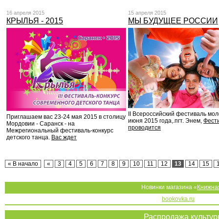
16 апреля 2015
15 апреля 2015
КРЫЛЬЯ - 2015
МЫ БУДУЩЕЕ РОССИИ
II Всероссийский фестиваль мол
Приглашаем вас 23-24 мая 2015 в столицу
июня 2015 года,.пгт. Энем,
Фест
Мордовии - Саранск - на
проводится
Межрегиональный фестиваль-конкурс
детского танца.
Вас ждет
« В начало
«
3
4
5
6
7
8
9
10
11
12
13
14
15
Новинки магазина «
Книжна
bookovka.ru
Распродажа культу