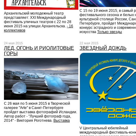
С 15 по 19 июня 2015, в самый 
Архангельский молодежный театр
фестивального сезона и белых н
представляет: XXI Международный
культурной столице России, Сан
фестиваль уличных театров с 22 по 28
Петербурге, пройдет Междуна
июня 2015 на улицах Архангельска.
- 16
конкурс эстрадного и современн
коллективов
искусства
Только звезды
24 мая 2015
22 мая 2015
ЛЕД, ОГОНЬ И РИОЛИТОВЫЕ
ЗВЕЗДНЫЙ ДОЖДЬ
ГОРЫ
С 26 мая по 5 июня 2015 в Творческой
галерее "Arte" в Санкт-Петербурге
пройдет выставка фотографий Исландии.
Автор работ - "Лучший фотограф года,
2014" - Виктория Роготнева.
Выставка
V Центральный юбилейный
международный фестиваль-кон