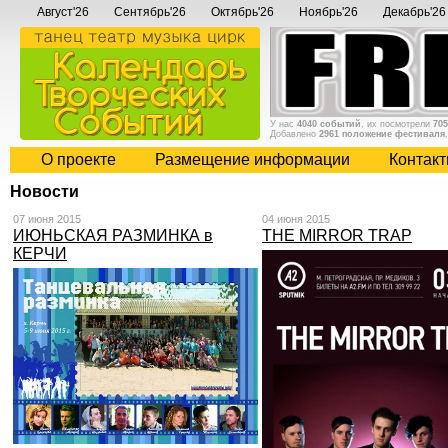
Август'26
Сентябрь'26
Октябрь'26
Ноябрь'26
Декабрь'26
У нас
4040 событий
, их посмотрели
705
Добавлено
2961 положение фестиваля
О проекте
Размещение информации
Контак
Новости
07 июня 2015
04 июня 2015
ИЮНЬСКАЯ РАЗМИНКА в
THE MIRROR TRAP
КЕРЧИ