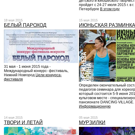
детского и юношеского творчест
пройдет с 24-27 июля 2015 г. в г.
Петербурге
В этом году
18 мая 2015
15 мая 2015
БЕЛЫЙ ПАРОХОД
ИЮНЬСКАЯ РАЗМИНК
31 мая - 1 июня 2015 года -
Международный конкурс- фестиваль,
Нижний Новгород
Цели конкурса-
фестиваля
Определен окончательный сост
педагогов семинара для хореог
который состоится 5-9 июня 201
культовом месте - специализир
пансионате DANCING VILLAGE.
Информационную
14 мая 2015
05 мая 2015
ТВОРИ И ЛЕТАЙ
МУРЗИЛКИ