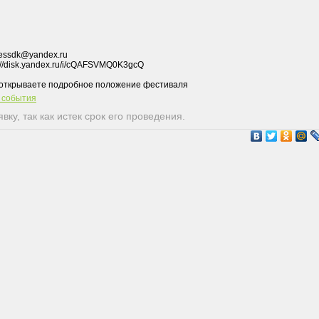
ressdk@yandex.ru
://disk.yandex.ru/i/cQAFSVMQ0K3gcQ
т события
ку, так как истек срок его проведения.