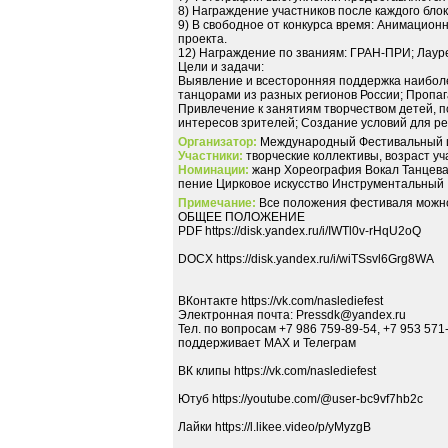
8) Награждение участников после каждого бло
9) В свободное от конкурса время: Анимацион
проекта.
12) Награждение по званиям: ГРАН-ПРИ; Лауреа
Цели и задачи:
Выявление и всесторонняя поддержка наиболе
танцорами из разных регионов России; Пропаг
Привлечение к занятиям творчеством детей, 
интересов зрителей; Создание условий для р
Организатор:
Международный Фестивальный 
Участники:
творческие коллективы, возраст уча
Номинации:
жанр Хореография Вокал Танцева
пение Цирковое искусство Инструментальный
Примечание:
Все положения фестиваля можно на
ОБЩЕЕ ПОЛОЖЕНИЕ
PDF https://disk.yandex.ru/i/IWTl0v-rHqU2oQ
DOCX https://disk.yandex.ru/i/wiTSsvl6Grg8WA
ВКонтакте https://vk.com/naslediefest
Электронная почта: Pressdk@yandex.ru
Тел. по вопросам +7 986 759-89-54, +7 953 571
поддерживает MAX и Телеграм
ВК клипы https://vk.com/naslediefest
Ютуб https://youtube.com/@user-bc9vf7hb2c
Лайки https://l.likee.video/p/yMyzgB