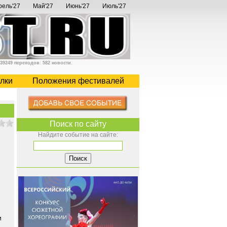
рель'27
Май'27
Июнь'27
Июль'27
39249 переходов
.
582 новости
.
лки
Положения фестивалей
Поиск по сайту
Найдите событие на сайте:
и