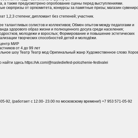
ка, а также предусмотрено опробование сцены перед выступлениями.
ные сюрпризы от оргкомитета, конкурсы за памятные призы; магазин сувенир
т 1,2,3 степени; дипломант без степеней; участник.
е талантливых солистов и коллективов; Обмен опытом между педагогами и
анда здорового образ жизни и полноценного досуга среди населения;
подростков, молодежи и взрослых; Формирование и повышение эстетических
еализации творческих способностей детей и молодёжи.
центр МИР
стников от 4 до 99 лет
льное шоу Театр Театр мод Оригинальный жанр Художественное слово Хоро
йти здесь https://vk.com/@naslediefest-polozhenie-festivalei
-05-92, (работает с 12.00- 23.00 по московскому времени!) +7 953 571-05-92