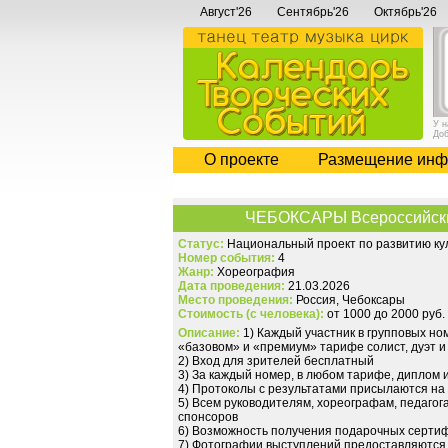
Август'26
Сентябрь'26
Октябрь'26
У 
До
О проекте
Размещение инф
ЧЕБОКСАРЫ Всероссийский 
Статус:
Национальный проект по развитию кул
Номер события:
4
Жанр:
Хореография
Дата проведения:
21.03.2026
Место проведения:
Россия, Чебоксары
Стоимость (с человека):
от 1000 до 2000 руб.
Описание:
1) Каждый участник в групповых но
«базовом» и «премиум» тарифе солист, дуэт 
2) Вход для зрителей бесплатный
3) За каждый номер, в любом тарифе, диплом 
4) Протоколы с результатами присылаются на
5) Всем руководителям, хореографам, педагог
спонсоров
6) Возможность получения подарочных сертиф
7) Фотографии выступлений предоставляются 