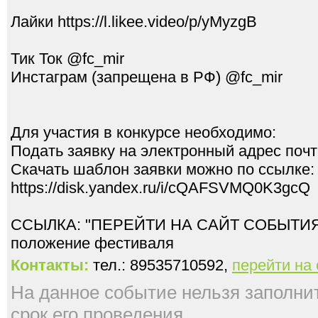
Лайки https://l.likee.video/p/yMyzgB
Тик Ток @fc_mir
Инстаграм (запрещена в РФ) @fc_mir
Для участия в конкурсе необходимо:
Подать заявку на электронный адрес поч
Скачать шаблон заявки можно по ссылке:
https://disk.yandex.ru/i/cQAFSVMQ0K3gcQ
ССЫЛКА: "ПЕРЕЙТИ НА САЙТ СОБЫТИЯ" 
Контакты:
тел.: 89535710592,
перейти на
На данное событие нельзя заполнить
срок его проведения.