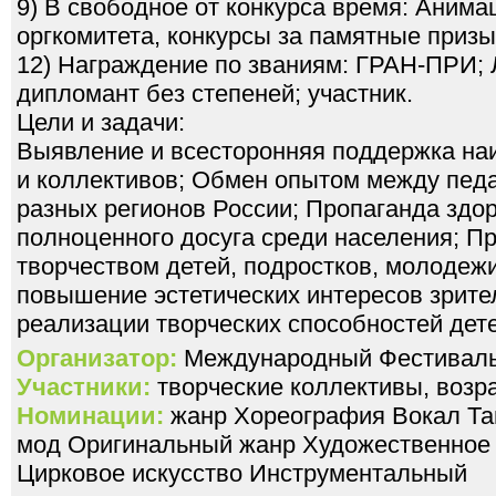
9) В свободное от конкурса время: Аним
оргкомитета, конкурсы за памятные призы
12) Награждение по званиям: ГРАН-ПРИ; Л
дипломант без степеней; участник.
Цели и задачи:
Выявление и всесторонняя поддержка на
и коллективов; Обмен опытом между педа
разных регионов России; Пропаганда здор
полноценного досуга среди населения; П
творчеством детей, подростков, молодеж
повышение эстетических интересов зрите
реализации творческих способностей дет
Организатор:
Международный Фестивал
Участники:
творческие коллективы, возра
Номинации:
жанр Хореография Вокал Та
мод Оригинальный жанр Художественное 
Цирковое искусство Инструментальный