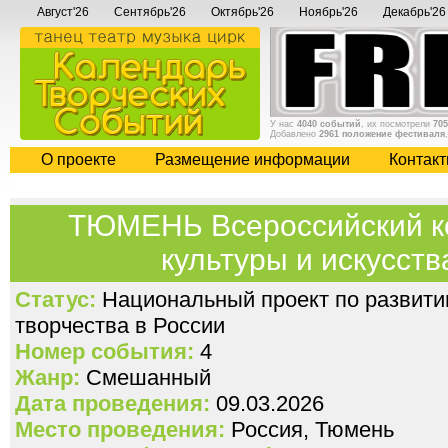
Август'26
Сентябрь'26
Октябрь'26
Ноябрь'26
Декабрь'26
У нас
4040 событий
, их посмотрели
705
Добавлено
2961 положение фестиваля
О проекте
Размещение информации
Контак
ТЮМЕНЬ Всероссийский к
культуры и искусств
Статус:
Национальный проект по развити
творчества в России
Номер события:
4
Жанр:
Смешанный
Дата проведения:
09.03.2026
Место проведения:
Россия, Тюмень