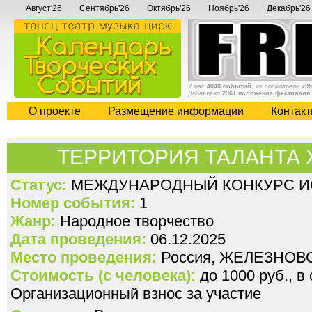
Август'26
Сентябрь'26
Октябрь'26
Ноябрь'26
Декабрь'26
У нас
4040 событий
, их посмотрели
705
Добавлено
2961 положение фестиваля
О проекте
Размещение информации
Контак
ТЕРРИТОРИЯ ТАЛАНТА
Статус:
МЕЖДУНАРОДНЫЙ КОНКУРС И
Номер события:
1
Жанр:
Народное творчество
Дата проведения:
06.12.2025
Место проведения:
Россия, ЖЕЛЕЗНОВ
Стоимость (с человека):
до 1000 руб., в
Организационный взнос за участие