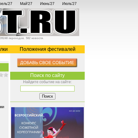
рель'27
Май'27
Июнь'27
Июль'27
39248 переходов
.
582 новости
.
лки
Положения фестивалей
Поиск по сайту
Найдите событие на сайте:
ами