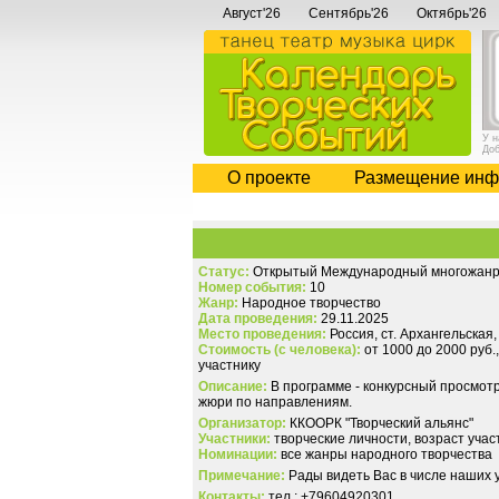
Август'26
Сентябрь'26
Октябрь'26
У 
До
О проекте
Размещение инф
Статус:
Открытый Международный многожанро
Номер события:
10
Жанр:
Народное творчество
Дата проведения:
29.11.2025
Место проведения:
Россия, ст. Архангельская
Стоимость (с человека):
от 1000 до 2000 руб.
участнику
Описание:
В программе - конкурсный просмотр
жюри по направлениям.
Организатор:
ККООРК "Творческий альянс"
Участники:
творческие личности, возраст участ
Номинации:
все жанры народного творчества
Примечание:
Рады видеть Вас в числе наших у
Контакты:
тел.: +79604920301