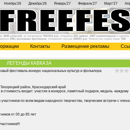
Ноябрь'26
Декабрь'26
Январь'27
Февраль'27
Март'27
Ап
нас
4040 событий
, их посмотрели
7051912 раз
, отправили
826 заявок
,
2587 комментариев
и сделали
бавлено
2961 положение фестиваля
, положения скачали
396091 раз
. Количество подписчиков:
506
.
ормации
Контакты
Размещение рекламы
Cсы
ЛЕГЕНДЫ КАВКАЗА
вый фестиваль-конкурс национальных культур и фольклора
, Тихорецкий район, Краснодарский край
, в стоимость входит: участие в конкурсе, памятный подарок, медаль -каждому
 участников по всем видам народного творчества, творческие встречи с член
ников от 05 до 85 лет
частников!!!