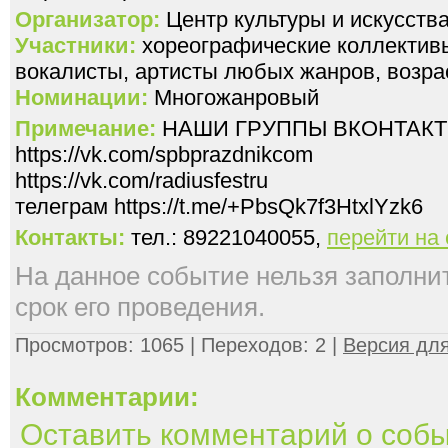
Организатор:
Центр культуры и искусс
Участники:
хореографические коллективы
вокалисты, артисты любых жанров, возрас
Номинации:
Многожанровый
Примечание:
НАШИ ГРУППЫ ВКОНТАКТ
https://vk.com/spbprazdnikcom
https://vk.com/radiusfestru
телеграм https://t.me/+PbsQk7f3HtxlYzk6
Контакты:
тел.: 89221040055,
перейти на
На данное событие нельзя заполнить
срок его проведения.
Просмотров: 1065 | Переходов: 2 |
Версия для
Комментарии:
Оставить комментарий о соб