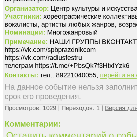
Организатор:
Центр культуры и искусс
Участники:
хореографические коллективы
вокалисты, артисты любых жанров, возрас
Номинации:
Многожанровый
Примечание:
НАШИ ГРУППЫ ВКОНТАКТ
https://vk.com/spbprazdnikcom
https://vk.com/radiusfestru
телеграм https://t.me/+PbsQk7f3HtxlYzk6
Контакты:
тел.: 89221040055,
перейти на
На данное событие нельзя заполнить
срок его проведения.
Просмотров: 1029 | Переходов: 1 |
Версия для
Комментарии:
Оставить комментарий о соб