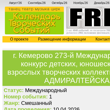
Август'26
Сентябрь'26
Октябрь'26
Ноябрь'26
Декабрь'26
У нас
4040 событий
, их посмотрели
705
Добавлено
2961 положение фестиваля
О проекте
Размещение информации
Контак
г. Кемерово 273-й Междун
конкурс детских, юношес
взрослых творческих коллект
АДМИРАЛТЕЙСКА
Статус:
Международный
Номер события:
1
Жанр:
Смешанный
Дата проведения:
10.04.2026