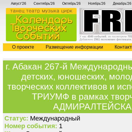
Август'26
Сентябрь'26
Октябрь'26
Ноябрь'26
Декабрь'26
У нас
4040 событий
, их посмотрели
705
Добавлено
2961 положение фестиваля
О проекте
Размещение информации
Контак
г. Абакан 267-й Международн
детских, юношеских, мол
творческих коллективов и и
ТРИУМФ в рамках творч
АДМИРАЛТЕЙСКА
Статус:
Международный
Номер события:
1