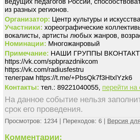
ведущих педагогов России, способствоват
из разных регионов.
Организатор:
Центр культуры и искусс
Участники:
хореографические коллективы
вокалисты, артисты любых жанров, возрас
Номинации:
Многожанровый
Примечание:
НАШИ ГРУППЫ ВКОНТАКТ
https://vk.com/spbprazdnikcom
https://vk.com/radiusfestru
телеграм https://t.me/+PbsQk7f3HtxlYzk6
Контакты:
тел.: 89221040055,
перейти на
На данное событие нельзя заполнить
срок его проведения.
Просмотров: 1234 | Переходов: 6 |
Версия для
Комментарии: