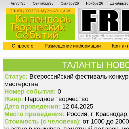
Август'26
Сентябрь'26
Октябрь'26
Ноябрь'26
Декабрь'26
У нас
4040 событий
, их посмотрели
705
Добавлено
2961 положение фестиваля
О проекте
Размещение информации
Контак
ТАЛАНТЫ НОВ
Статус:
Всероссийский фестиваль-конкур
мастерства
Номер события:
0
Жанр:
Народное творчество
Дата проведения:
12.04.2025
Место проведения:
Россия, г. Краснодар,
Стоимость (с человека):
от 1000 до 2000
участие в конкурсе, памятный подарок, м