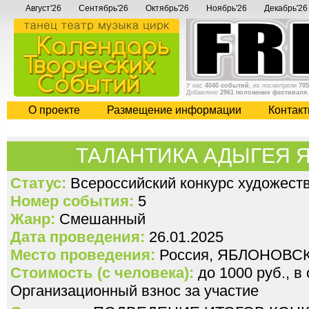
Август'26
Сентябрь'26
Октябрь'26
Ноябрь'26
Декабрь'26
У нас
4040 событий
, их посмотрели
705
Добавлено
2961 положение фестиваля
О проекте
Размещение информации
Контак
ТАЛАНТИКА АДЫГЕЯ 
Статус:
Всероссийский конкурс художеств
Номер события:
5
Жанр:
Смешанный
Дата проведения:
26.01.2025
Место проведения:
Россия, ЯБЛОНОВС
Стоимость (с человека):
до 1000 руб., в
Организационный взнос за участие