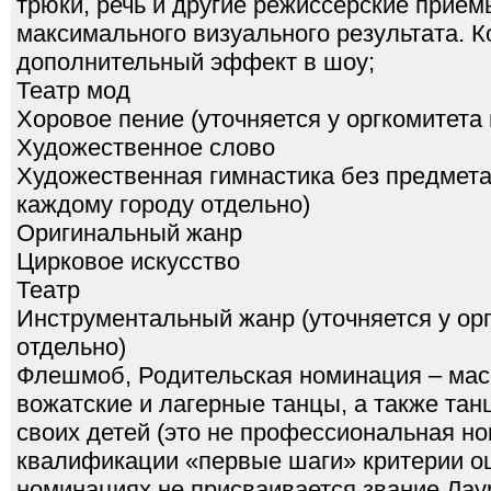
трюки, речь и другие режиссерские прие
максимального визуального результата. К
дополнительный эффект в шоу;
Театр мод
Хоровое пение (уточняется у оргкомитета
Художественное слово
Художественная гимнастика без предмета 
каждому городу отдельно)
Оригинальный жанр
Цирковое искусство
Театр
Инструментальный жанр (уточняется у ор
отдельно)
Флешмоб, Родительская номинация – ма
вожатские и лагерные танцы, а также та
своих детей (это не профессиональная н
квалификации «первые шаги» критерии оц
номинациях не присваивается звание Лау