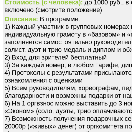
Стоимость (с человека):
до 1000 руб., в
включено (смотрите положение)
Описание:
В программе:
1) Каждый участник в групповых номерах
индивидуальную грамоту в «базовом» и 
заполняется самостоятельно руководител
солист, дуэт и трио медаль и диплом и о
2) Вход для зрителей бесплатный
3) За каждый номер, в любом тарифе, ди
4) Протоколы с результатами присылаютс
ознакомления с оценками
5) Всем руководителям, хореографам, пе
благодарности и возможны подарки от на
6) На 1 оргвзнос можно выставить до 3 н
«Эконом» (соло, дуэты, трио оплачиваютс
7) Возможность получения подарочных се
20000р («живых» денег) от оргкомитета 