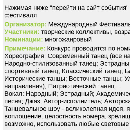
Нажимая ниже "перейти на сайт события"
фестиваля
Организатор:
Международный Фестивал
Участники:
творческие коллективы, возра
Номинации:
многожанровый
Примечание:
Конкурс проводится по ном
Хореография: Современный танец (все на
Народно-стилизованный танец; Эстрадный
спортивный танец; Классический танец; Б
Исторические танцы; Восточные танцы; У
направления); Патриотический танец…
Вокал: Народный; Эстрадный; Академичес
песня; Джаз; Автор-исполнитель; Авторск
Танцевальное шоу - великолепная идея, 
воплощение, целостность номера, зрелищ
возможно, использовать любые световые