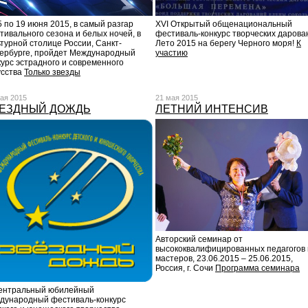
5 по 19 июня 2015, в самый разгар
XVI Открытый общенациональный
тивального сезона и белых ночей, в
фестиваль-конкурс творческих дарова
ьтурной столице России, Санкт-
Лето 2015 на берегу Черного моря!
К
ербурге, пройдет Международный
участию
курс эстрадного и современного
усства
Только звезды
ая 2015
21 мая 2015
ЕЗДНЫЙ ДОЖДЬ
ЛЕТНИЙ ИНТЕНСИВ
Авторский семинар от
высококвалифицированных педагогов 
мастеров, 23.06.2015 – 25.06.2015,
Россия, г. Сочи
Программа семинара
ентральный юбилейный
дународный фестиваль-конкурс