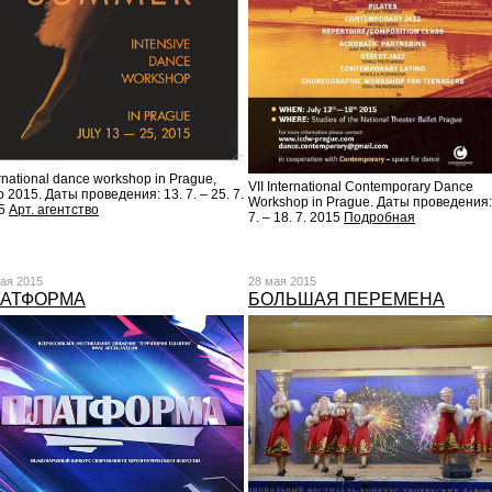
rnational dance workshop in Prague,
VII International Contemporary Dance
 2015. Даты проведения: 13. 7. – 25. 7.
Workshop in Prague. Даты проведения:
15
Арт. агентство
7. – 18. 7. 2015
Подробная
ая 2015
28 мая 2015
АТФОРМА
БОЛЬШАЯ ПЕРЕМЕНА