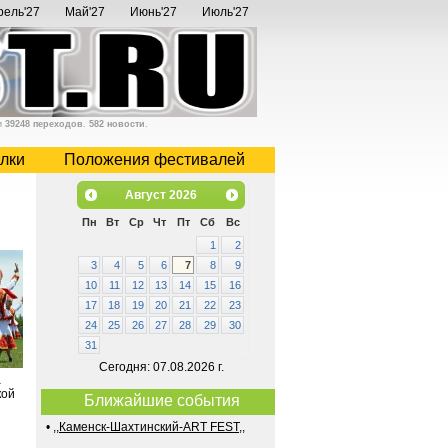
рель'27
Май'27
Июнь'27
Июль'27
и
39248 переходов
.
582 новости
.
лки
Положения фестивалей
Август
2026
Пн
Вт
Ср
Чт
Пт
Сб
Вс
1
2
3
4
5
6
7
8
9
10
11
12
13
14
15
16
17
18
19
20
21
22
23
24
25
26
27
28
29
30
31
Сегодня: 07.08.2026 г.
а
кой
Ближайшие события
•
,,Каменск-Шахтинский-ART FEST,,