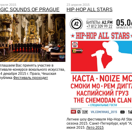
преля 2015
23 апреля 2015
GIC SOUNDS OF PRAGUE
HIP-HOP ALL STARS
глaшaем Вaс принять учaстие в
тивале-конкурсе вокального искусства,
 14 декабря 2015 г. Прага, Чешская
публика
Фестиваль проходит
Летнее шоу фестиваля Hip-Hop All Sta
сезона 2015. Санкт-Петербург, клуб "А2
июня 2015.
Лето 2015