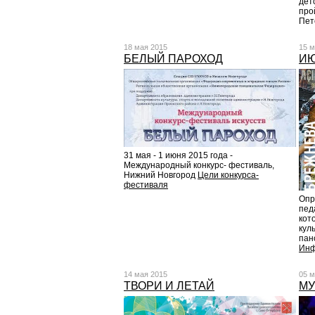
дет
прой
Пет
18 мая 2015
15 м
БЕЛЫЙ ПАРОХОД
ИЮ
31 мая - 1 июня 2015 года -
Международный конкурс- фестиваль,
Нижний Новгород
Цели конкурса-
фестиваля
Опр
пед
кот
кул
пан
Инф
14 мая 2015
05 м
ТВОРИ И ЛЕТАЙ
МУ