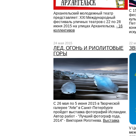
С 1
Архангельский молодежный театр
фес
представляет: XXI Международный
кул
фестиваль уличных театров с 22 по 28
Пет
июня 2015 на улицах Архангельска.
- 16
кон
коллективов
иск
24 мая 2015
22 м
ЛЕД, ОГОНЬ И РИОЛИТОВЫЕ
ЗВ
ГОРЫ
С 26 мая по 5 июня 2015 в Творческой
галерее "Arte" в Санкт-Петербурге
пройдет выставка фотографий Исландии.
Автор работ - "Лучший фотограф года,
2014" - Виктория Роготнева.
Выставка
V Ц
меж