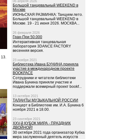
06 апреля 2026
Большой танцевальный WEEKEND в
Москве
ИЮНЬСКАЯ РАЗМИНКА: Танцуем лето.
Большой танцевальный WEEKEND в
Москве. 19 - 21 июня 2026. МОСКВА...
26 февраля 2026
Гран-При 50.000
Интерактивная танцевальная
лаборатория 3DANCE FACTORY
весенняя версия.
 13.
23 ноября 2021
Библиотека Ивана БУНИНА приняла
участие в международном проекте
BOOKFACE
Сотрудники и читатели библиотеки
Ивана Бунина приняли участие и
поддержали всемирный проект bookf...
13 октября 2021
ТАЛАНТЫ МУЗЫКАЛЬНОЙ РОССИИ
Концерт в Библиотеке им. И.А. Бунина 6
ноября 2021 в 18.00.
23 сентября 2021
XXV-й КУБОК МИРА - ПРАЗДНИК
ДВОЙНОЙ!
30 октября 2021 года организатор Кубка
мира заслуженный деятель искусств