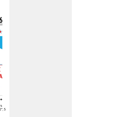
rs
", 5