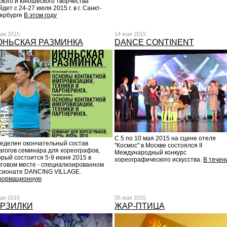
ского и юношеского творчества
дет с 24-27 июля 2015 г. в г. Санкт-
ербурге
В этом году
ая 2015
14 мая 2015
НЬСКАЯ РАЗМИНКА
DANCE CONTINENT
С 5 по 10 мая 2015 на сцене отеля
еделен окончательный состав
"Космос" в Москве состоялся II
агогов семинара для хореографов,
Международный конкурс
орый состоится 5-9 июня 2015 в
хореографического искусства.
В течен
ьтовом месте - специализированном
сионате DANCING VILLAGE.
ормационную
ая 2015
05 мая 2015
РЗИЛКИ
ЖАР-ПТИЦА