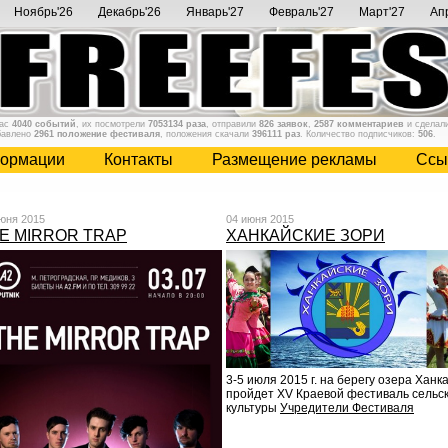
Ноябрь'26
Декабрь'26
Январь'27
Февраль'27
Март'27
Ап
нас
4040 событий
, их посмотрели
7053134 раза
, отправили
826 заявок
,
2587 комментариев
и сделал
бавлено
2961 положение фестиваля
, положения скачали
396111 раз
. Количество подписчиков:
506
.
ормации
Контакты
Размещение рекламы
Cсы
юня 2015
04 июня 2015
E MIRROR TRAP
ХАНКАЙСКИЕ ЗОРИ
3-5 июля 2015 г. на берегу озера Ханк
пройдет XV Краевой фестиваль сельс
культуры
Учредители Фестиваля