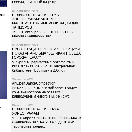
России, почетный вице-пр...
01 сентября 2021
ний.
ВЕЛИКОЛЕПНАЯ ПЯТЕРКА
ХОРЕОГРАФАМ: АКТЕРСКОЕ
МАСТЕРСТВО и ИМПРОВИЗАЦИЯ для
ТАНЦОРОВ
15 – 16 октября 2021 / 10.00 - 21.00 /
Москва / Бунинский зал
01 сентября 2021
ПРЕЗЕНТАЦИЯ ПРОЕКТА "СТОЛИЦА" И
ПОКАЗ VR-ФИЛЬМА "ВЕЛИКАЯ ПОБЕДА.
ГОРОДА-ГЕРОИ"
VR-фильм, раритетные артефакты и
квиз. 9 сентября 2021 в Центральной
библиотеке №15 имени В.О. Кл...
29 марта 2021
ArtOpenDanceCompetition
22 мая 2021 г., КЗ "Измайлово". Грядет
событие которое не оставит
равнодушным никого в мире искус...
04 марта 2021
и
ВЕЛИКОЛЕПНАЯ ПЯТЕРКА
ХОРЕОГРАФАМ
9 – 10 апреля 2021 / 10.00 - 21.00 / Москва
/ Бунинский зал. РАБОТА С ДЕТЬМИ:
творческий процесс ...