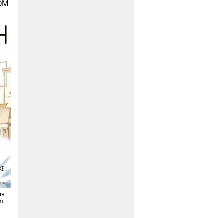
ОМ
ля
ая