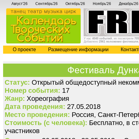
Август'26
Сентябрь'26
Октябрь'26
Ноябрь'26
Декабрь'26
У нас
4040 событий
, их посмотрели
705
Добавлено
2961 положение фестиваля
О проекте
Размещение информации
Контак
Фестиваль Дунк
Статус:
Открытый общедоступный некомм
Номер события:
17
Жанр:
Хореография
Дата проведения:
27.05.2018
Место проведения:
Россия, Санкт-Петер
Стоимость (с человека):
Бесплатно, в с
участников