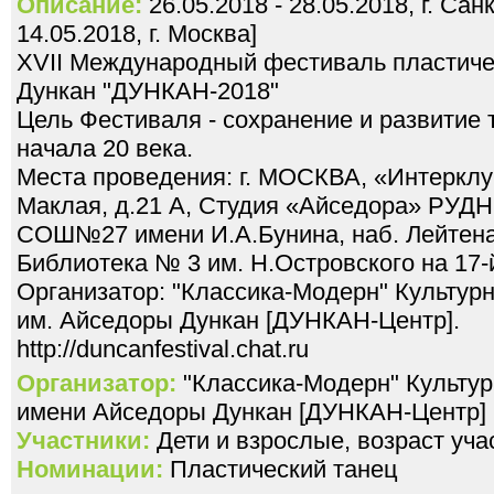
Описание:
26.05.2018 - 28.05.2018, г. Сан
14.05.2018, г. Москва]
XVII Международный фестиваль пластиче
Дункан "ДУНКАН-2018"
Цель Фестиваля - сохранение и развитие 
начала 20 века.
Места проведения: г. МОСКВА, «Интерклу
Маклая, д.21 А, Студия «Айседора» РУД
СОШ№27 имени И.А.Бунина, наб. Лейтена
Библиотека № 3 им. Н.Островского на 17-
Организатор: "Классика-Модерн" Культур
им. Айседоры Дункан [ДУНКАН-Центр].
http://duncanfestival.chat.ru
Организатор:
"Классика-Модерн" Культур
имени Айседоры Дункан [ДУHКАH-Центр]
Участники:
Дети и взрослые, возраст учас
Номинации:
Пластический танец