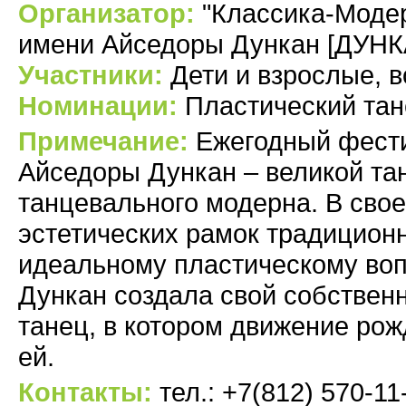
Организатор:
"Классика-Модер
имени Айседоры Дункан [ДУHК
Участники:
Дети и взрослые, во
Номинации:
Пластический тан
Примечание:
Ежегодный фести
Айседоры Дункан – великой т
танцевального модерна. В сво
эстетических рамок традицион
идеальному пластическому во
Дункан создала свой собствен
танец, в котором движение рож
ей.
Контакты:
тел.: +7(812) 570-11