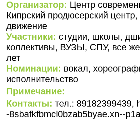
Организатор:
Центр современн
Кипрский продюсерский центр
движение
Участники:
студии, школы, дши
коллективы, ВУЗЫ, СПУ, все же
лет
Номинации:
вокал, хореографи
исполнительство
Примечание:
Контакты:
тел.: 89182399439, htt
-8sbafkfbmcl0bzab5byae.xn--p1a