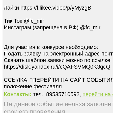
Лайки https://l.likee.video/p/yMyzgB
Тик Ток @fc_mir
Инстаграм (запрещена в РФ) @fc_mir
Для участия в конкурсе необходимо:
Подать заявку на электронный адрес поч
Скачать шаблон заявки можно по ссылке:
https://disk.yandex.ru/i/cQAFSVMQ0K3gcQ
ССЫЛКА: "ПЕРЕЙТИ НА САЙТ СОБЫТИЯ" 
Контакты:
тел.: 89535710592,
перейти на
На данное событие нельзя заполнить
срок его проведения.