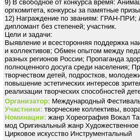
9) В свободное от конкурса время: Аним
оргкомитета, конкурсы за памятные призы
12) Награждение по званиям: ГРАН-ПРИ; Л
дипломант без степеней; участник.
Цели и задачи:
Выявление и всесторонняя поддержка на
и коллективов; Обмен опытом между педа
разных регионов России; Пропаганда здор
полноценного досуга среди населения; П
творчеством детей, подростков, молодеж
повышение эстетических интересов зрите
реализации творческих способностей дет
Организатор:
Международный Фестивал
Участники:
творческие коллективы, возра
Номинации:
жанр Хореография Вокал Та
мод Оригинальный жанр Художественное 
Цирковое искусство Инструментальный