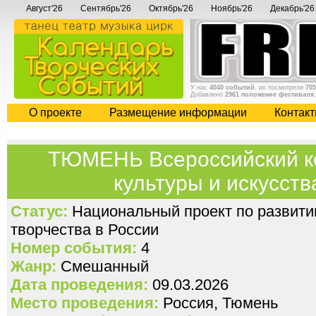
Август'26
Сентябрь'26
Октябрь'26
Ноябрь'26
Декабрь'26
У нас
4040 событий
, их посмотрели
705
Добавлено
2961 положение фестиваля
О проекте
Размещение информации
Контак
ТЮМЕНЬ Всероссийский к
культуры и искусств
Статус:
Национальный проект по развити
творчества в России
Номер события:
4
Жанр:
Смешанный
Дата проведения:
09.03.2026
Место проведения:
Россия, Тюмень