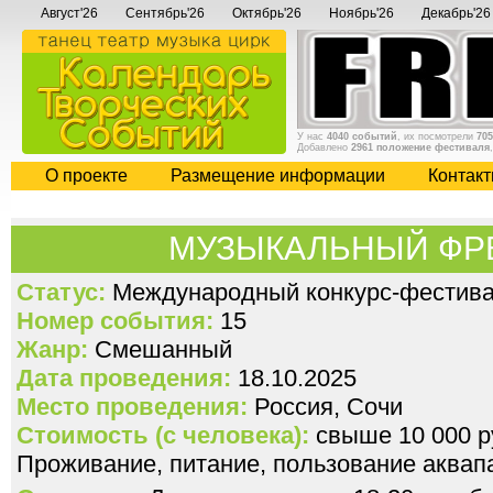
Август'26
Сентябрь'26
Октябрь'26
Ноябрь'26
Декабрь'26
У нас
4040 событий
, их посмотрели
705
Добавлено
2961 положение фестиваля
О проекте
Размещение информации
Контак
МУЗЫКАЛЬНЫЙ ФРЕГА
Статус:
Международный конкурс-фестива
Номер события:
15
Жанр:
Смешанный
Дата проведения:
18.10.2025
Место проведения:
Россия, Сочи
Стоимость (с человека):
свыше 10 000 ру
Проживание, питание, пользование аквап