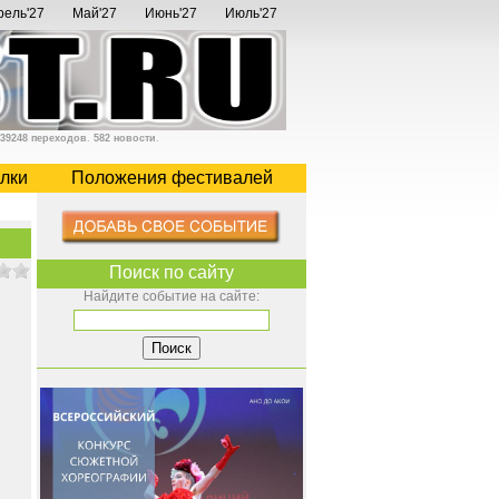
рель'27
Май'27
Июнь'27
Июль'27
39248 переходов
.
582 новости
.
лки
Положения фестивалей
Поиск по сайту
Найдите событие на сайте: