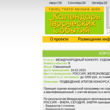
Август'26
Сентябрь'26
Октябрь'26
У 
До
О проекте
Размещение инф
ХОРО
Статус:
МЕЖДУНАРОДНЫЙ КОНКУРС ХУДОЖ
Номер события:
9
Жанр:
Смешанный
Дата проведения:
16.02.2025
Место проведения:
РОССИЯ, ЖЕЛЕЗНОВОДС
Стоимость (с человека):
до 1000 руб., в стои
Описание:
ПОДВЕДЕНИЕ ИТОГОВ КОНКУРСА:
Принцип оценки конкурсной программы не сор
а квалификационный, с учетом возраста и кат
По результатам Международного многожанро
РОССИЯ – ВЧЕРА, СЕГОДНЯ, ЗАВТРА присваив
- Лауреатов I степени;
- Лауреатов II степени;