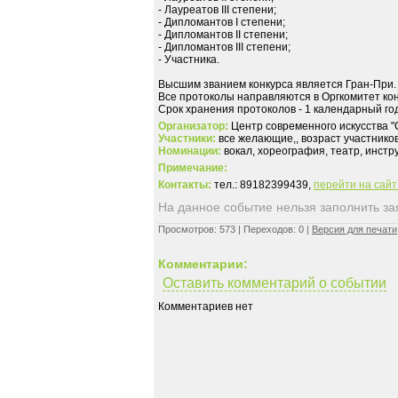
- Лауреатов III степени;
- Дипломантов I степени;
- Дипломантов II степени;
- Дипломантов III степени;
- Участника.
Высшим званием конкурса является Гран-При.
Все протоколы направляются в Оргкомитет кон
Организатор:
Центр современного искусства "
Участники:
все желающие,, возраст участников
Номинации:
вокал, хореография, театр, инст
Примечание:
Контакты:
тел.: 89182399439,
перейти на сай
На данное событие нельзя заполнить заяв
Просмотров: 573 | Переходов: 0 |
Версия для печати
Комментарии:
Оставить комментарий о событии
Комментариев нет