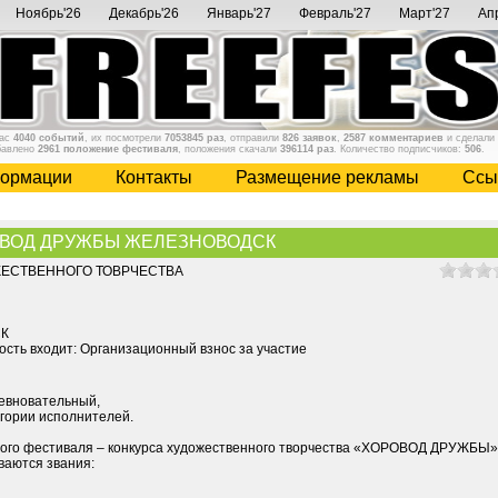
Ноябрь'26
Декабрь'26
Январь'27
Февраль'27
Март'27
Ап
нас
4040 событий
, их посмотрели
7053845 раз
, отправили
826 заявок
,
2587 комментариев
и сделали
бавлено
2961 положение фестиваля
, положения скачали
396114 раз
. Количество подписчиков:
506
.
ормации
Контакты
Размещение рекламы
Cсы
ВОД ДРУЖБЫ ЖЕЛЕЗНОВОДСК
ЕСТВЕННОГО ТОВРЧЕСТВА
К
мость входит: Организационный взнос за участие
евновательный,
егории исполнителей.
вого фестиваля – конкурса художественного творчества «ХОРОВОД ДРУЖБЫ»
аются звания: